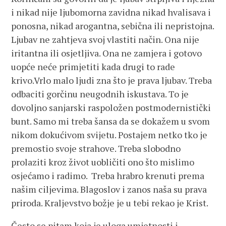
i nikad nije ljubomorna zavidna nikad hvalisava i
ponosna, nikad arogantna, sebična ili nepristojna.
Ljubav ne zahtjeva svoj vlastiti način. Ona nije
iritantna ili osjetljiva. Ona ne zamjera i gotovo
uopće neće primjetiti kada drugi to rade
krivo.Vrlo malo ljudi zna što je prava ljubav. Treba
odbaciti gorčinu neugodnih iskustava. To je
dovoljno sanjarski raspoložen postmodernistički
bunt. Samo mi treba šansa da se dokažem u svom
nikom dokućivom svijetu. Postajem netko tko je
premostio svoje strahove. Treba slobodno
prolaziti kroz život uobličiti ono što mislimo
osjećamo i radimo. Treba hrabro krenuti prema
našim ciljevima. Blagoslov i zanos naša su prava
priroda. Kraljevstvo božje je u tebi rekao je Krist.
Često se pitam koja je uloga umjetnosti i