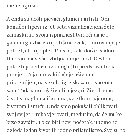
mene ugrizao.
A onda su došli pjevači, glumci i artisti. Oni
komični tipovi iz jet-seta vizualizacijom žele
zamaskirati svoju ispraznost tvrdeći da je i
galama glazba. Ako je tišina zvuk, i mirovanje je
pokret, ali nije ples. Ples je, kako kaže Isadora
Duncan, najveća ozbiljna umjetnost. Geste i
pokreti proizlaze iz onoga što predstava treba
prenjeti. A ja na svakidašnje uživanje
pripremljen, na veselo igre skazanje spreman
sam. Tada smo još živjeli u jezgri. Živjeli smo
život s maglama i bojama, svjetlom i sjenom,
životom i smrću. Onda smo pokušali oblikovati
svoj svijet. Treba vjerovati, međutim, da će muke
brzo završiti. To će biti novi početak, u tome se
ogleda jedan život ili jedno prijateljstvo. Sve su to