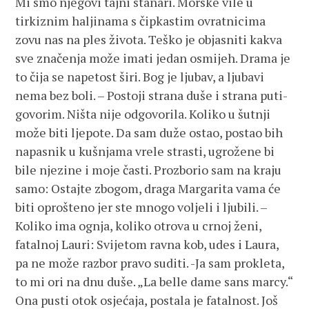
Mi smo njegovi tajni stanari. Morske vile u
tirkiznim haljinama s čipkastim ovratnicima
zovu nas na ples života. Teško je objasniti kakva
sve značenja može imati jedan osmijeh. Drama je
to čija se napetost širi. Bog je ljubav, a ljubavi
nema bez boli. – Postoji strana duše i strana puti-
govorim. Ništa nije odgovorila. Koliko u šutnji
može biti ljepote. Da sam duže ostao, postao bih
napasnik u kušnjama vrele strasti, ugrožene bi
bile njezine i moje časti. Prozborio sam na kraju
samo: Ostajte zbogom, draga Margarita vama će
biti oprošteno jer ste mnogo voljeli i ljubili. –
Koliko ima ognja, koliko otrova u crnoj ženi,
fatalnoj Lauri: Svijetom ravna kob, udes i Laura,
pa ne može razbor pravo suditi. -Ja sam prokleta,
to mi ori na dnu duše. „La belle dame sans marcy.“
Ona pusti otok osjećaja, postala je fatalnost. Još