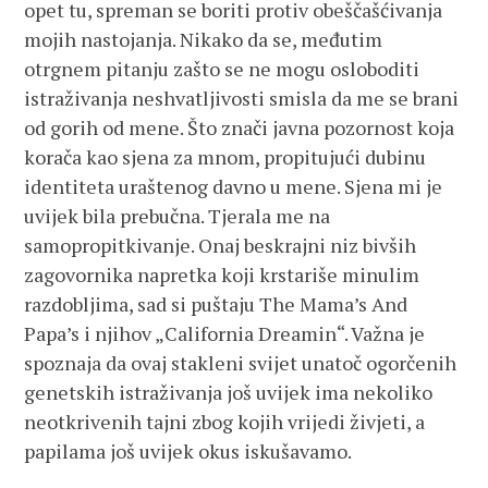
opet tu, spreman se boriti protiv obeščašćivanja
mojih nastojanja. Nikako da se, međutim
otrgnem pitanju zašto se ne mogu osloboditi
istraživanja neshvatljivosti smisla da me se brani
od gorih od mene. Što znači javna pozornost koja
korača kao sjena za mnom, propitujući dubinu
identiteta uraštenog davno u mene. Sjena mi je
uvijek bila prebučna. Tjerala me na
samopropitkivanje. Onaj beskrajni niz bivših
zagovornika napretka koji krstariše minulim
razdobljima, sad si puštaju The Mama’s And
Papa’s i njihov „California Dreamin“. Važna je
spoznaja da ovaj stakleni svijet unatoč ogorčenih
genetskih istraživanja još uvijek ima nekoliko
neotkrivenih tajni zbog kojih vrijedi živjeti, a
papilama još uvijek okus iskušavamo.