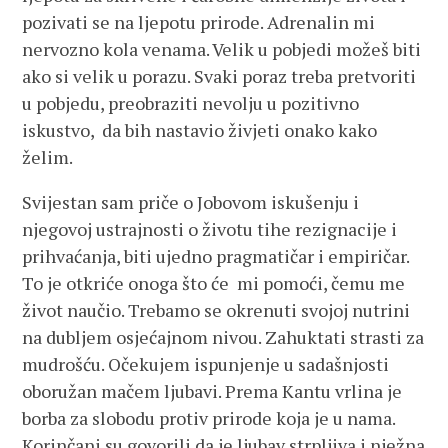
pozivati se na ljepotu prirode. Adrenalin mi
nervozno kola venama. Velik u pobjedi možeš biti
ako si velik u porazu. Svaki poraz treba pretvoriti
u pobjedu, preobraziti nevolju u pozitivno
iskustvo, da bih nastavio živjeti onako kako
želim.
Svijestan sam priče o Jobovom iskušenju i
njegovoj ustrajnosti o životu tihe rezignacije i
prihvaćanja, biti ujedno pragmatičar i empiričar.
To je otkriće onoga što će mi pomoći, čemu me
život naučio. Trebamo se okrenuti svojoj nutrini
na dubljem osjećajnom nivou. Zahuktati strasti za
mudrošću. Očekujem ispunjenje u sadašnjosti
oboružan mačem ljubavi. Prema Kantu vrlina je
borba za slobodu protiv prirode koja je u nama.
Korinčani su govorili da je ljubav strpljiva i nježna