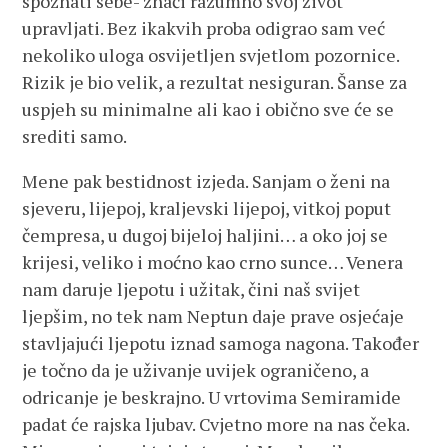
spoznati sebe- znači razumno svoj život
upravljati. Bez ikakvih proba odigrao sam već
nekoliko uloga osvijetljen svjetlom pozornice.
Rizik je bio velik, a rezultat nesiguran. Šanse za
uspjeh su minimalne ali kao i obično sve će se
srediti samo.
Mene pak bestidnost izjeda. Sanjam o ženi na
sjeveru, lijepoj, kraljevski lijepoj, vitkoj poput
čempresa, u dugoj bijeloj haljini… a oko joj se
krijesi, veliko i moćno kao crno sunce… Venera
nam daruje ljepotu i užitak, čini naš svijet
ljepšim, no tek nam Neptun daje prave osjećaje
stavljajući ljepotu iznad samoga nagona. Također
je točno da je uživanje uvijek ograničeno, a
odricanje je beskrajno. U vrtovima Semiramide
padat će rajska ljubav. Cvjetno more na nas čeka.