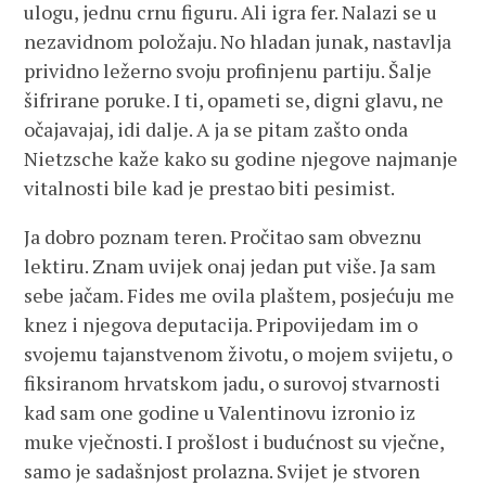
ulogu, jednu crnu figuru. Ali igra fer. Nalazi se u
nezavidnom položaju. No hladan junak, nastavlja
prividno ležerno svoju profinjenu partiju. Šalje
šifrirane poruke. I ti, opameti se, digni glavu, ne
očajavajaj, idi dalje. A ja se pitam zašto onda
Nietzsche kaže kako su godine njegove najmanje
vitalnosti bile kad je prestao biti pesimist.
Ja dobro poznam teren. Pročitao sam obveznu
lektiru. Znam uvijek onaj jedan put više. Ja sam
sebe jačam. Fides me ovila plaštem, posjećuju me
knez i njegova deputacija. Pripovijedam im o
svojemu tajanstvenom životu, o mojem svijetu, o
fiksiranom hrvatskom jadu, o surovoj stvarnosti
kad sam one godine u Valentinovu izronio iz
muke vječnosti. I prošlost i budućnost su vječne,
samo je sadašnjost prolazna. Svijet je stvoren