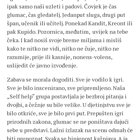
ipak samo naši uzleti i padovi. Čovjek je čas
glumac, čas gledatelj. Jedanput sluga, drugi put
špan, učenik ili učitelj. Ponekad Kandit, Kreont ili
pak Kupido. Pozornica, međutim, uvijek na tebe
čeka. I kad nosiš svoje breme miljama i misliš
kako te nitko ne vidi, nitko ne čuje, nitko ne
razumije, prije ili kasnije, nonens-volens,
uslijedit će javno izvođenje.
Zabava se morala dogoditi. Sve je vodilo k igri.
Sve je bilo inscenirano, sve pripremljeno. Naša
„Self help“ grupa postavljala je bezbroj pitanja i
dvojbi, a čežnje su bile velike. U djetinjstvu sve je
bilo otkriće, sve je bilo prvi put. Prepušten igri
prirodnih zakona, glumac se ne poništava dajući
sebe u predstavi. Lažni izlazak na scenu odmah će
biti prepoznat. Svaka se hinjenost kažnjava. A ja