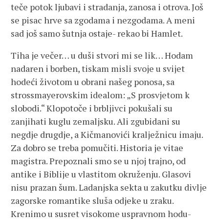
teče potok ljubavi i stradanja, zanosa i otrova. Još
se pisac hrve sa zgodama i nezgodama. A meni
sad još samo šutnja ostaje- rekao bi Hamlet.
Tiha je večer… u duši stvori mi se lik… Hodam
nadaren i borben, tiskam misli svoje u svijet
hodeći životom u obrani našeg ponosa, sa
strossmayerovskim idealom: „S prosvjetom k
slobodi.“ Klopotoče i brbljivci pokušali su
zanjihati kuglu zemaljsku. Ali zgubidani su
negdje drugdje, a Kičmanovići kralježnicu imaju.
Za dobro se treba pomučiti. Historia je vitae
magistra. Prepoznali smo se u njoj trajno, od
antike i Biblije u vlastitom okruženju. Glasovi
nisu prazan šum. Ladanjska sekta u zakutku divlje
zagorske romantike sluša odjeke u zraku.
Krenimo u susret visokome uspravnom hodu-