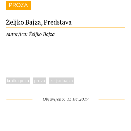
PROZA
 AUTORA
Željko Bajza, Predstava
Autor/ica: Željko Bajza
kratka prica
proza
zeljko bajza
Objavljeno: 13.04.2019