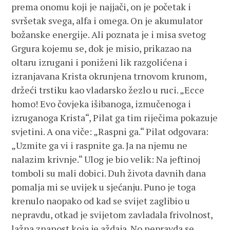
prema onomu koji je najjači, on je početak i
svršetak svega, alfa i omega. On je akumulator
božanske energije. Ali poznata je i misa svetog
Grgura kojemu se, dok je misio, prikazao na
oltaru izrugani i poniženi lik razgolićena i
izranjavana Krista okrunjena trnovom krunom,
držeći trstiku kao vladarsko žezlo u ruci. „Ecce
homo! Evo čovjeka išibanoga, izmučenoga i
izruganoga Krista“, Pilat ga tim riječima pokazuje
svjetini. A ona viče: „Raspni ga.“ Pilat odgovara:
„Uzmite ga vi i raspnite ga. Ja na njemu ne
nalazim krivnje.“ Ulog je bio velik: Na jeftinoj
tomboli su mali dobici. Duh života davnih dana
pomalja mi se uvijek u sjećanju. Puno je toga
krenulo naopako od kad se svijet zaglibio u
nepravdu, otkad je svijetom zavladala frivolnost,
lažna znanost koja je aždaja. No nepravda se