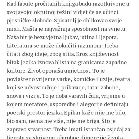
Kad fabule pročitanih knjiga budu razotkrivene u
svoj svojoj okrutnoj težini vidjet će se učinci
pjesničke slobode. Spisatelj je oblikovao svoje
misli. Mašta je najvažnija sposobnost na svijetu.
Naša bit je bezuvjetna ljubav, istina i ljepota.
Literatura se može dokućiti razumom. Treba
čitati zbog ideje, zbog stila. Kroz književnost
bitak jezika iznova blista na granicama zapadne
kulture. Život oponaša umjetnost. To je
povlašteno vrijeme varke, komičke iluzije, teatra
koji se udvostručuje i prikazuje, tatar zabune,
snova i vizije. To je doba varavih čula, vrijeme u
kojem metafore, usporedbe i alegorije definiraju
poetski prostor jezika. Epikur kaže nije me bilo,
bio sam, nema me više, nije me briga. Što je
zapravo stvarnost. Treba imati istančan osjećaj za
ljepotu za skrivene i čarobne dimenzije života i