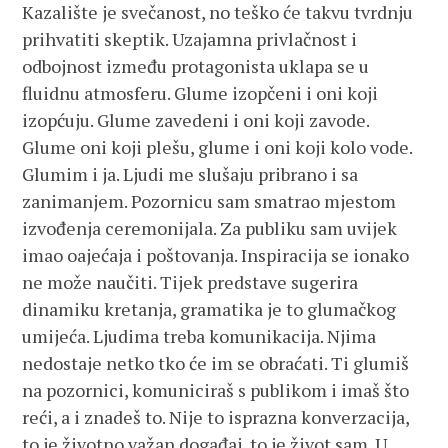
Kazalište je svečanost, no teško će takvu tvrdnju
prihvatiti skeptik. Uzajamna privlačnost i
odbojnost između protagonista uklapa se u
fluidnu atmosferu. Glume izopčeni i oni koji
izopćuju. Glume zavedeni i oni koji zavode.
Glume oni koji plešu, glume i oni koji kolo vode.
Glumim i ja. Ljudi me slušaju pribrano i sa
zanimanjem. Pozornicu sam smatrao mjestom
izvođenja ceremonijala. Za publiku sam uvijek
imao oajećaja i poštovanja. Inspiracija se ionako
ne može naučiti. Tijek predstave sugerira
dinamiku kretanja, gramatika je to glumačkog
umijeća. Ljudima treba komunikacija. Njima
nedostaje netko tko će im se obraćati. Ti glumiš
na pozornici, komuniciraš s publikom i imaš što
reći, a i znadeš to. Nije to isprazna konverzacija,
to je životno važan događaj, to je život sam. U