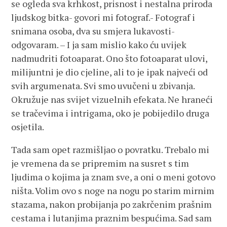
se ogleda sva krhkost, prisnost i nestalna priroda
ljudskog bitka- govori mi fotograf.- Fotograf i
snimana osoba, dva su smjera lukavosti-
odgovaram. – I ja sam mislio kako ću uvijek
nadmudriti fotoaparat. Ono što fotoaparat ulovi,
milijuntni je dio cjeline, ali to je ipak najveći od
svih argumenata. Svi smo uvučeni u zbivanja.
Okružuje nas svijet vizuelnih efekata. Ne hraneći
se tračevima i intrigama, oko je pobijedilo druga
osjetila.
Tada sam opet razmišljao o povratku. Trebalo mi
je vremena da se pripremim na susret s tim
ljudima o kojima ja znam sve, a oni o meni gotovo
ništa. Volim ovo s noge na nogu po starim mirnim
stazama, nakon probijanja po zakrčenim prašnim
cestama i lutanjima praznim bespućima. Sad sam