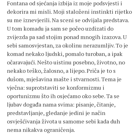
Fontana od sjećanja izbija iz moje podsvjesti i
dekorira mi misli. Moji staloženi instinkti rijetko
su me iznevjerili. Na sceni se odvijala predstava.
U tom komadu ja sam se počeo uzdizati do
zvijezda pa sad stojim ponad mnogih izazova. U
sebi samosvjestan, za okolinu nerazumljiv. To je
komad nekako ljudski, pomalo turoban, a ipak
očaravajući. Nešto uistinu posebno, životno, no
nekako teško, žalosno, a lijepo. Priča je to s
dušom, mješavina mašte i stvarnosti. Tema je
vječna: suprotstaviti se konformizmu i
oportunizmu što ih osjećamo oko sebe. Ta se
ljubav događa nama svima: pisanje, čitanje,
predstavljanje, gledanje jedini je način
osvješćivanja života u samome sebi kada duh
nema nikakva ograničenja.