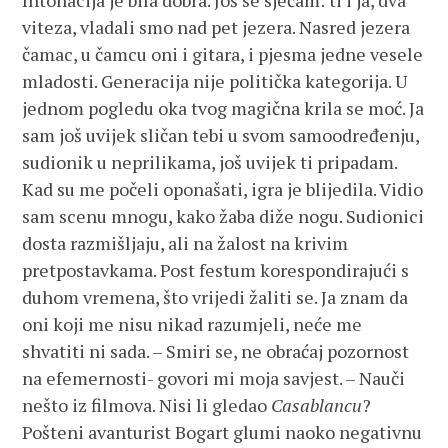
Intonacija je bila dobra. Još se sjećam: ti i ja, dva
viteza, vladali smo nad pet jezera. Nasred jezera
čamac, u čamcu oni i gitara, i pjesma jedne vesele
mladosti. Generacija nije politička kategorija. U
jednom pogledu oka tvog magična krila se moć. Ja
sam još uvijek sličan tebi u svom samoodređenju,
sudionik u neprilikama, još uvijek ti pripadam.
Kad su me počeli oponašati, igra je blijedila. Vidio
sam scenu mnogu, kako žaba diže nogu. Sudionici
dosta razmišljaju, ali na žalost na krivim
pretpostavkama. Post festum korespondirajući s
duhom vremena, što vrijedi žaliti se. Ja znam da
oni koji me nisu nikad razumjeli, neće me
shvatiti ni sada. – Smiri se, ne obraćaj pozornost
na efemernosti- govori mi moja savjest. – Nauči
nešto iz filmova. Nisi li gledao
Casablancu
?
Pošteni avanturist Bogart glumi naoko negativnu