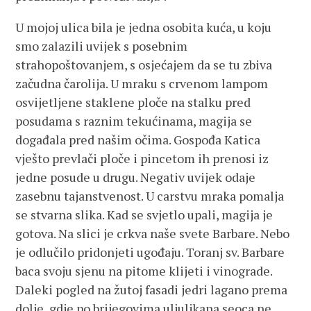
U mojoj ulica bila je jedna osobita kuća, u koju
smo zalazili uvijek s posebnim
strahopoštovanjem, s osjećajem da se tu zbiva
začudna čarolija. U mraku s crvenom lampom
osvijetljene staklene ploče na stalku pred
posudama s raznim tekućinama, magija se
događala pred našim očima. Gospođa Katica
vješto prevlači ploče i pincetom ih prenosi iz
jedne posude u drugu. Negativ uvijek odaje
zasebnu tajanstvenost. U carstvu mraka pomalja
se stvarna slika. Kad se svjetlo upali, magija je
gotova. Na slici je crkva naše svete Barbare. Nebo
je odlučilo pridonjeti ugođaju. Toranj sv. Barbare
baca svoju sjenu na pitome klijeti i vinograde.
Daleki pogled na žutoj fasadi jedri lagano prema
dolje, gdje po brijegovima uljuljkana seoca ne