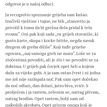
odgovor je u našoj odluci.
Ja recognitio spoznanje grijeha sam kušao.
Izučivši vještine i tajne, ne bih „stanovito ja
privolil k tomu da bi grešna dela pridal k telu
svomu“. Oni pak koji sada „vu grijeh stovariše, ki
gusto karte, skupa i kocke hitiše, negda navuk
drugem ob grehu diliše“. Koji tuđe grijehe
ogovara, „naj samoga greh ne mara“. Loše se za
zločestima povoditi, ali je zlo i ne povoditi se za
dobrima. U grijeh pak čovjek opet hrli u kojem
dušu za vijeke gubi. A ja sam ostao čvrst i ni jedna
me još nije razlupala noć. Pak sam opet dočekao
da noć odlazi, dan dolazi, jutro biva, sviće. S
proljećem i ja rastem, zelenim se, natrag plivam,
natrag brodim. Opet rastem, bolji sam od
najboljih akrobata. Opet grizem onoga koji je