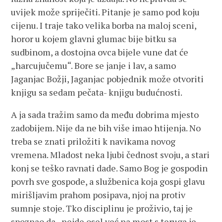
uvijek može spriječiti. Pitanje je samo pod koju
cijenu. I traje tako velika borba na maloj sceni,
horor u kojem glavni glumac bije bitku sa
sudbinom, a dostojna ovca bijele vune dat će
„harcujučemu“. Bore se janje i lav, a samo
Jaganjac Božji, Jaganjac pobjednik može otvoriti
knjigu sa sedam pečata- knjigu budućnosti.
A ja sada tražim samo da među dobrima mjesto
zadobijem. Nije da ne bih više imao htijenja. No
treba se znati priložiti k navikama novog
vremena. Mladost neka ljubi čednost svoju, a stari
konj se teško ravnati dade. Samo Bog je gospodin
povrh sve gospode, a službenica koja gospi glavu
mirišljavim prahom posipava, njoj na protiv
sumnje stoje. Tko disciplinu je proživio, taj je
spoznao da „nejde osel već na most s teruga je