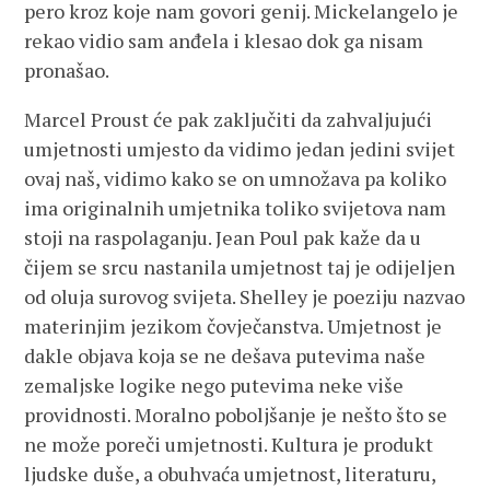
pero kroz koje nam govori genij. Mickelangelo je
rekao vidio sam anđela i klesao dok ga nisam
pronašao.
Marcel Proust će pak zaključiti da zahvaljujući
umjetnosti umjesto da vidimo jedan jedini svijet
ovaj naš, vidimo kako se on umnožava pa koliko
ima originalnih umjetnika toliko svijetova nam
stoji na raspolaganju. Jean Poul pak kaže da u
čijem se srcu nastanila umjetnost taj je odijeljen
od oluja surovog svijeta. Shelley je poeziju nazvao
materinjim jezikom čovječanstva. Umjetnost je
dakle objava koja se ne dešava putevima naše
zemaljske logike nego putevima neke više
providnosti. Moralno poboljšanje je nešto što se
ne može poreči umjetnosti. Kultura je produkt
ljudske duše, a obuhvaća umjetnost, literaturu,