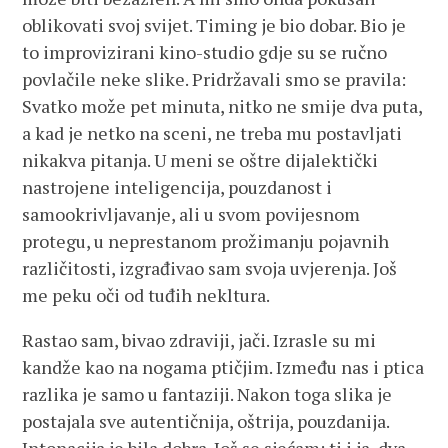
oblikovati svoj svijet. Timing je bio dobar. Bio je
to improvizirani kino-studio gdje su se ručno
povlačile neke slike. Pridržavali smo se pravila:
Svatko može pet minuta, nitko ne smije dva puta,
a kad je netko na sceni, ne treba mu postavljati
nikakva pitanja. U meni se oštre dijalektički
nastrojene inteligencija, pouzdanost i
samookrivljavanje, ali u svom povijesnom
protegu, u neprestanom prožimanju pojavnih
različitosti, izgrađivao sam svoja uvjerenja. Još
me peku oči od tuđih nekltura.
Rastao sam, bivao zdraviji, jači. Izrasle su mi
kandže kao na nogama ptičjim. Između nas i ptica
razlika je samo u fantaziji. Nakon toga slika je
postajala sve autentičnija, oštrija, pouzdanija.