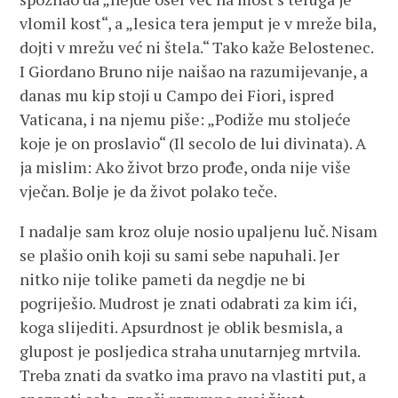
vlomil kost“, a „lesica tera jemput je v mreže bila,
dojti v mrežu već ni štela.“ Tako kaže Belostenec.
I Giordano Bruno nije naišao na razumijevanje, a
danas mu kip stoji u Campo dei Fiori, ispred
Vaticana, i na njemu piše: „Podiže mu stoljeće
koje je on proslavio“ (Il secolo de lui divinata). A
ja mislim: Ako život brzo prođe, onda nije više
vječan. Bolje je da život polako teče.
I nadalje sam kroz oluje nosio upaljenu luč. Nisam
se plašio onih koji su sami sebe napuhali. Jer
nitko nije tolike pameti da negdje ne bi
pogriješio. Mudrost je znati odabrati za kim ići,
koga slijediti. Apsurdnost je oblik besmisla, a
glupost je posljedica straha unutarnjeg mrtvila.
Treba znati da svatko ima pravo na vlastiti put, a