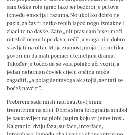
sam teške role igrao lako jer bezbroj je putova
između emocija i razuma. No ukoliko dobro ne
paziš, za čas ti netko tepih ispod nogu izmakne i
zbaci te na daske. Zato „nit prasicam biser meči
nit zločincem lepe davaj reči“, a vraga nije dobro
stavljati na oltar. Moja znanost, moja theoretika
govori mi da mali pomaci utemeljuju dramu.
Također je točno da se vola polako uči voziti, a
jedan nehuman čovjek cijelu općinu može
zagaditi, „a polag šentavoga ak stojiš, šentati se
hočeš navčiti“.
Prebirem sada misli nad zaustavljenim
trenutcima na slici. Dobra stara fotografija simbol
je zaustavljen na plohi papira koju vrijeme troši.
Na granici dviju faza, surface, interface,
interphase, između oka i papira skoncentrirano