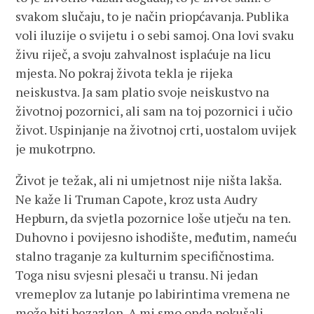
svakom slučaju, to je način priopćavanja. Publika
voli iluzije o svijetu i o sebi samoj. Ona lovi svaku
živu riječ, a svoju zahvalnost isplaćuje na licu
mjesta. No pokraj života tekla je rijeka
neiskustva. Ja sam platio svoje neiskustvo na
životnoj pozornici, ali sam na toj pozornici i učio
život. Uspinjanje na životnoj crti, uostalom uvijek
je mukotrpno.
Život je težak, ali ni umjetnost nije ništa lakša.
Ne kaže li Truman Capote, kroz usta Audry
Hepburn, da svjetla pozornice loše utječu na ten.
Duhovno i povijesno ishodište, međutim, nameću
stalno traganje za kulturnim specifičnostima.
Toga nisu svjesni plesači u transu. Ni jedan
vremeplov za lutanje po labirintima vremena ne
može biti bezazlen. A mi smo onda pokušali