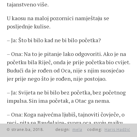
tajanstveno više.
U kaosu na maloj pozornici namještaju se
posljednje kulise.
– Ja: Što bi bilo kad ne bi bilo početka?
– Ona: Na to je pitanje lako odgovoriti. Ako je na
početku bila Riječ, onda je prije početka bio cvijet.
Budući da je rođen od Oca, nije s njim suosjećao
jer prije nego što je rođen, nije postojao.
– Ja: Svijeta ne bi bilo bez početka, bez početnog
impulsa. Sin ima početak, a Otac ga nema.
– Ona: Koga najvećma ljubiš, tajnoviti čovječe, o
reci- pita se Baudelaire- svoga oca, svoju majku,
strane.ba, 2018.
design:
mela
coding:
Haris Hadžić
seku ili brata svoga?
©