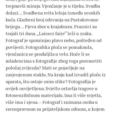
trepnuvši miruju. Vjenčanje je u tijeku. Svadba
dolazi… Svadbena svita leluja između seoskih
kuća. Glazbeni broj odzvanja na Pustakovome
brijegu… Pjeva zbor u krajobrazu. Praznici su
trajali tri dana. „Laissez faire“ leži u zraku.
Fotograf je spominjao plavo nebo, pošteđen od
povijesti. Fotografska ploča se pomaknula,
vjenčanica se produljila u velo. Hoće li se
mladencima s fotografije zbog toga poremetiti
položaj zvijezda? Mati se pojavljuje na
zasjenjenom staklu. Na kraju kad izvadiš ploču iz
aparata, što ostaje osim slike? Fotografija je
uvijek osvijetljena. Svjetlo ostavlja tragove u
fotosenzibilnom materijalu. Ima li više svjetla,
više ima i sjena. – Fotograf i snimana osoba u
ravnopravnom su prijateljskom odnosu, u kojem