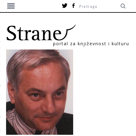
portal za književnost i kulturu
TIKA
ORI
T
SUM