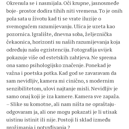
Okrenula se i nasmijala. Oči krupne, jasnosmeđe
boje- prostor dodira tihih niti vremena. To je onih
pola sata u životu kad ti se vrate iluzije o
svemogućem razumijevanju. Ulica je uzeta kao
pozornica. Igralište, dnevna soba, željeznička
čekaonica, horizonti su naših razumijevanja koja
određuju našu egzistenciju. Fotografija uvijek
pokazuje više od estetskih zahtjeva. Ne sprema
ona samo psihologijsko značenje. Ponekad je
važna i poetska potka. Kad god se zavaravam da
sam nevidljiv, kamera mi cinično, s modernim
senzibilitetom, ulovi najtanje misli. Nevidljiv je
samo onaj koji je iza kamere. Kamera sve zapaža.
– Slike su komotne, ali nam ništa ne opraštaju-
odgovaram ja, ali one mogu pokazati je li utisak
uistinu istinit ili nije. Postoji li sklad između
prožimanja i potvrđivanja ?