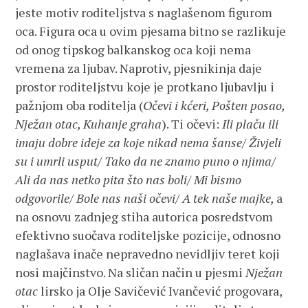
jeste motiv roditeljstva s naglašenom figurom
oca. Figura oca u ovim pjesama bitno se razlikuje
od onog tipskog balkanskog oca koji nema
vremena za ljubav. Naprotiv, pjesnikinja daje
prostor roditeljstvu koje je protkano ljubavlju i
pažnjom oba roditelja (
Očevi i kćeri, Pošten posao,
Nježan otac, Kuhanje graha
). Ti očevi:
Ili plaču ili
imaju dobre ideje za koje nikad nema šanse/ Živjeli
su i umrli usput/ Tako da ne znamo puno o njima/
Ali da nas netko pita što nas boli/ Mi bismo
odgovorile/ Bole nas naši očevi/ A tek naše majke,
a
na osnovu zadnjeg stiha autorica posredstvom
efektivno suočava roditeljske pozicije, odnosno
naglašava inače nepravedno nevidljiv teret koji
nosi majčinstvo. Na sličan način u pjesmi
Nježan
otac
lirsko ja Olje Savičević Ivančević progovara,