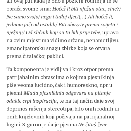
ali ovaj put kada je ono u poziciji roditelja te se
obraća svome sinu:
Hoćeš li biti nježan otac, sine?/
Ne samo svojoj nego i tuđoj djeci
(…)
Ali hoćeš li,
jednom jači od ostalih/ Biti obazriv prema svijetu i
nježniji/ Od sličnih koji su tu bili prije tebe
, upravo
na ovim mjestima vidimo srčanu, nenametljivu,
emancipatorsku snagu zbirke koja se otvara
prema čitalačkoj publici.
Ta komponenta je vidljiva i kroz otpor prema
patrijahalnim obrascima o kojima pjesnikinja
piše veoma lucidno, čak i humoreskno, npr. u
pjesmi
Mlada pjesnikinja odgovara na pitanje
odakle crpi inspiraciju
, te na taj način daje svoj
doprinos rušenju stereotipa, bilo onih rodnih ili
onih književnih koji počivaju na patrijahalnoj
logici. Sigurno je da je pjesma
Ne čitaš žene