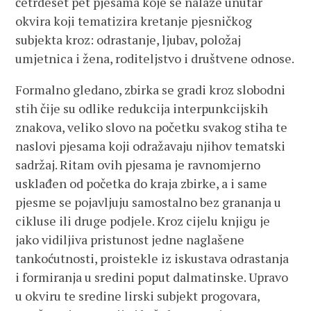
četrdeset pet pjesama koje se nalaze unutar
okvira koji tematizira kretanje pjesničkog
subjekta kroz: odrastanje, ljubav, položaj
umjetnica i žena, roditeljstvo i društvene odnose.
Formalno gledano, zbirka se gradi kroz slobodni
stih čije su odlike redukcija interpunkcijskih
znakova, veliko slovo na početku svakog stiha te
naslovi pjesama koji odražavaju njihov tematski
sadržaj. Ritam ovih pjesama je ravnomjerno
usklađen od početka do kraja zbirke, a i same
pjesme se pojavljuju samostalno bez grananja u
cikluse ili druge podjele. Kroz cijelu knjigu je
jako vidiljiva pristunost jedne naglašene
tankoćutnosti, proistekle iz iskustava odrastanja
i formiranja u sredini poput dalmatinske. Upravo
u okviru te sredine lirski subjekt progovara,