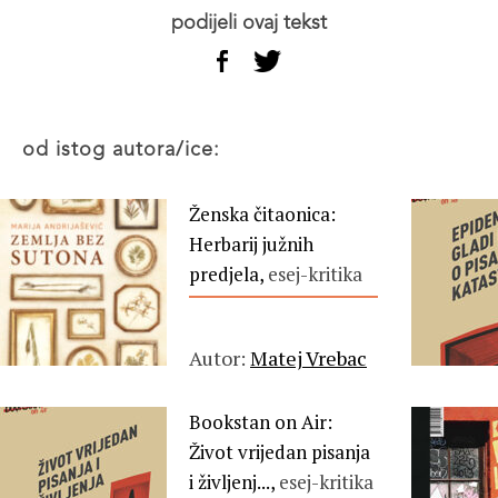
podijeli ovaj tekst
od istog autora/ice:
Ženska čitaonica:
Herbarij južnih
predjela,
esej-kritika
Autor:
Matej Vrebac
Bookstan on Air:
Život vrijedan pisanja
i življenj...,
esej-kritika