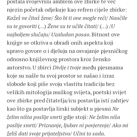
postala svojevrsni amblem ove zbirke te već
njezin početak odjekuje kao refren cijele zbirke:
Kažeš ne čitaš žene/ Što bi ti one mogle reći/ Naučile
su te govoriti
(…)
Žene su te učile čitati/
(…)
/U
najboljem slučaju/ Uzaludan posao
. Bitnost ove
knjige se otkriva u obradi onih aspekta koji
upravo govore o i djeluju na osvajanje pjesničkog
odnosno književnog prostora kroz žensko
autorstvo. U zbirci
Divlje i tvoje
među pjesmama
koje su našle tu svoj prostor se našao i izraz
slobode koji piše svoju vlastitu tradiciju bez
velikih mitologija muškog svijeta, poetski svijet
ove zbirke pred čitatelja/icu postavlja isti zahtjev
kao što ga postavlja lirski subjekt u pjesmi
Ne
želim ništa poslije smrti
gdje stoji:
Ne želim niša
poslije smrti/ Priznanje, ljubav ni povjerenje/ Ako mi
želiš dati svoje prijateljstvo/ Učini to sada.