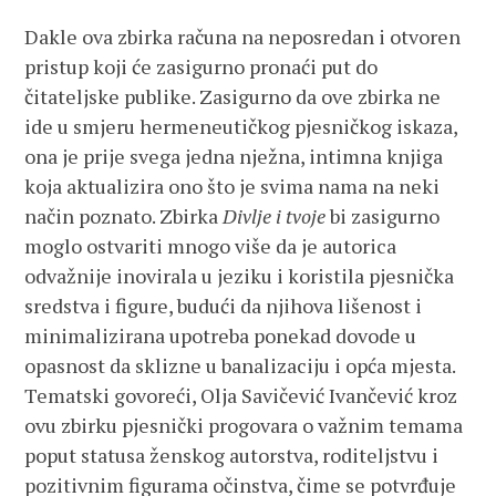
Dakle ova zbirka računa na neposredan i otvoren
pristup koji će zasigurno pronaći put do
čitateljske publike. Zasigurno da ove zbirka ne
ide u smjeru hermeneutičkog pjesničkog iskaza,
ona je prije svega jedna nježna, intimna knjiga
koja aktualizira ono što je svima nama na neki
način poznato. Zbirka
Divlje i tvoje
bi zasigurno
moglo ostvariti mnogo više da je autorica
odvažnije inovirala u jeziku i koristila pjesnička
sredstva i figure, budući da njihova lišenost i
minimalizirana upotreba ponekad dovode u
opasnost da sklizne u banalizaciju i opća mjesta.
Tematski govoreći, Olja Savičević Ivančević kroz
ovu zbirku pjesnički progovara o važnim temama
poput statusa ženskog autorstva, roditeljstvu i
pozitivnim figurama očinstva, čime se potvrđuje