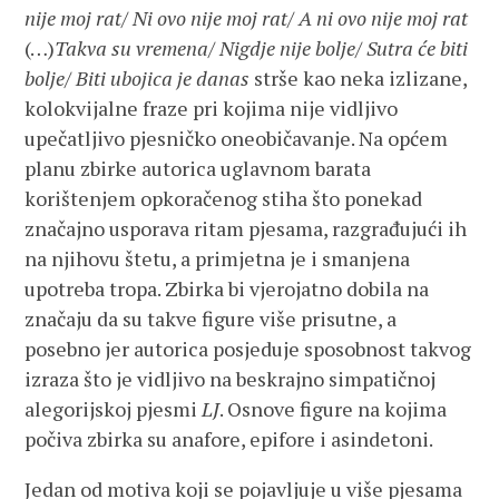
nije moj rat/ Ni ovo nije moj rat/ A ni ovo nije moj rat
(…)
Takva su vremena/ Nigdje nije bolje/ Sutra će biti
bolje/ Biti ubojica je danas
strše kao neka izlizane,
kolokvijalne fraze pri kojima nije vidljivo
upečatljivo pjesničko oneobičavanje. Na općem
planu zbirke autorica uglavnom barata
korištenjem opkoračenog stiha što ponekad
značajno usporava ritam pjesama, razgrađujući ih
na njihovu štetu, a primjetna je i smanjena
upotreba tropa. Zbirka bi vjerojatno dobila na
značaju da su takve figure više prisutne, a
posebno jer autorica posjeduje sposobnost takvog
izraza što je vidljivo na beskrajno simpatičnoj
alegorijskoj pjesmi
LJ
. Osnove figure na kojima
počiva zbirka su anafore, epifore i asindetoni.
Jedan od motiva koji se pojavljuje u više pjesama