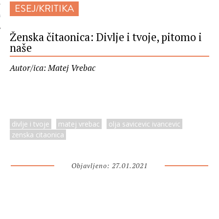
ESEJ/KRITIKA
 AUTORA
Ženska čitaonica: Divlje i tvoje, pitomo i
naše
Autor/ica: Matej Vrebac
divlje i tvoje
matej vrebac
olja savicevic ivancevic
zenska citaonica
Objavljeno: 27.01.2021