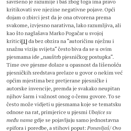
savršeno je razumije i baš zbog toga ima pravo
kritikovati sve njezine negativne pojave. Opći
dojam o zbirci jest da je ona otvorena prema
svakome, izvjesno narativna, lako razumljiva, ali
kao što naglašava Marko Pogačar u svojoj
kritici
[1]
da bez obzira na “autoričinu nježnu i
snažnu viziju svijeta“ često biva da se u ovim
pjesmama ide „nauštrb pjesničkog postupka“.
Time ove pjesme dolaze u opasnost da lišenošću
pjesničkih sredstava prelaze u govor o nekim već
općim mjestima bez pretjerane pjesničke i
autorske invencije, premda je svakako neupitan
njihov šarm i važnost onog o čemu govore. To se
često može vidjeti u pjesmama koje se tematsku
odnose na rat, primjerice u pjesmi
Ubojice su
među nama
gdje se pojavljuju samo jednostavna
epifora i poredbe, a stihovi poput:
Ponavljaš/ Ovo