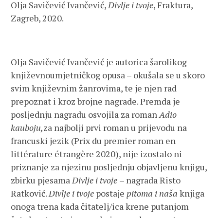
Olja Savičević Ivančević,
Divlje i tvoje
, Fraktura,
Zagreb, 2020.
Olja Savičević Ivančević je autorica šarolikog
književnoumjetničkog opusa – okušala se u skoro
svim književnim žanrovima, te je njen rad
prepoznat i kroz brojne nagrade. Premda je
posljednju nagradu osvojila za roman
Adio
kauboju,
za najbolji prvi roman u prijevodu na
francuski jezik (Prix du premier roman en
littérature étrangère 2020), nije izostalo ni
priznanje za njezinu posljednju objavljenu knjigu,
zbirku pjesama
Divlje i tvoje
– nagrada Risto
Ratković.
Divlje i tvoje
postaje
pitoma i naša
knjiga
onoga trena kada čitatelj/ica krene putanjom