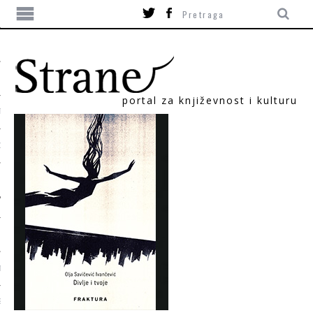
portal za književnost i kulturu
TIKA
ORI
T
SUM