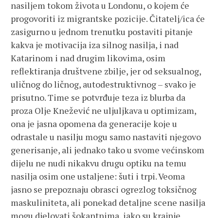
nasiljem tokom života u Londonu, o kojem će
progovoriti iz migrantske pozicije. Čitatelj/ica će
zasigurno u jednom trenutku postaviti pitanje
kakva je motivacija iza silnog nasilja, i nad
Katarinom i nad drugim likovima, osim
reflektiranja društvene zbilje, jer od seksualnog,
uličnog do ličnog, autodestruktivnog – svako je
prisutno. Time se potvrđuje teza iz blurba da
proza Olje Knežević ne uljuljkava u optimizam,
ona je jasna opomena da generacije koje u
odrastale u nasilju mogu samo nastaviti njegovo
generisanje, ali jednako tako u svome većinskom
dijelu ne nudi nikakvu drugu optiku na temu
nasilja osim one ustaljene: šuti i trpi. Veoma
jasno se prepoznaju obrasci ogrezlog toksičnog
maskuliniteta, ali ponekad detaljne scene nasilja
mogu djelovati šokantnima, iako su krajnje