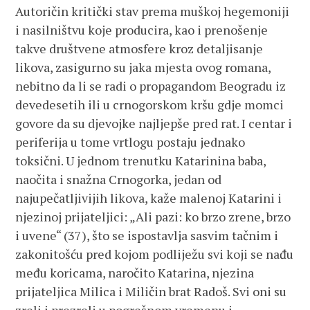
Autoričin kritički stav prema muškoj hegemoniji
i nasilništvu koje producira, kao i prenošenje
takve društvene atmosfere kroz detaljisanje
likova, zasigurno su jaka mjesta ovog romana,
nebitno da li se radi o propagandom Beogradu iz
devedesetih ili u crnogorskom kršu gdje momci
govore da su djevojke najljepše pred rat. I centar i
periferija u tome vrtlogu postaju jednako
toksični. U jednom trenutku Katarinina baba,
naočita i snažna Crnogorka, jedan od
najupečatljivijih likova, kaže malenoj Katarini i
njezinoj prijateljici: „Ali pazi: ko brzo zrene, brzo
i uvene“ (37), što se ispostavlja sasvim tačnim i
zakonitošću pred kojom podliježu svi koji se nađu
među koricama, naročito Katarina, njezina
prijateljica Milica i Miličin brat Radoš. Svi oni su