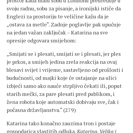
prostor kada malu sobu u Londonu preuređuje u
svoju radnu, sobu za pisanje, a ironijski ističe da
Englezi za prostoriju te veličine kažu da je
„ostava za metle“. Zadnje poglavlje pak upućuje
na jedan važan zaključak – Katarina na sve
opresije odgovara smijehom:
„Smijati se i plesati, smijati se i plesati, jer ples
je prkos, a smijeh jedina zrela reakcija na ovaj
blesavi svijet i vrijeme, sastavljeno od prošlosti i
budućnosti, od majki koje će ostajanje na ulici
izbjeći samo ako nauče strpljivo čekati ili, poput
starih mečki, za pare plesati pred publikom, i
žena robota koje automatski dobivaju sve, čak i
počasna državljanstva.“ (279)
Katarina tako konačno zauzima tron i postaje
gospodarica vlastitih odluka.
Katarina, Velika i