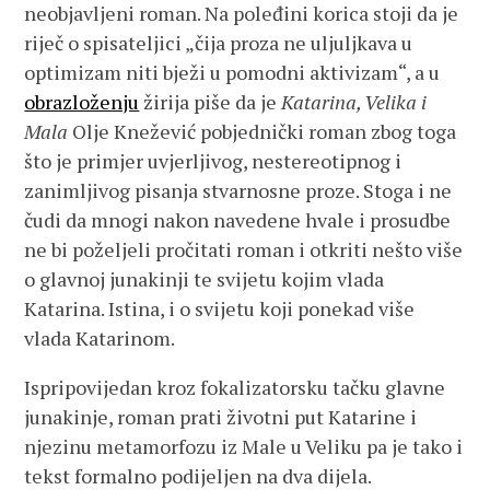
neobjavljeni roman. Na poleđini korica stoji da je
riječ o spisateljici „čija proza ne uljuljkava u
optimizam niti bježi u pomodni aktivizam“, a u
obrazloženju
žirija piše da je
Katarina, Velika i
Mala
Olje Knežević pobjednički roman zbog toga
što je primjer uvjerljivog, nestereotipnog i
zanimljivog pisanja stvarnosne proze. Stoga i ne
čudi da mnogi nakon navedene hvale i prosudbe
ne bi poželjeli pročitati roman i otkriti nešto više
o glavnoj junakinji te svijetu kojim vlada
Katarina. Istina, i o svijetu koji ponekad više
vlada Katarinom.
Ispripovijedan kroz fokalizatorsku tačku glavne
junakinje, roman prati životni put Katarine i
njezinu metamorfozu iz Male u Veliku pa je tako i
tekst formalno podijeljen na dva dijela.