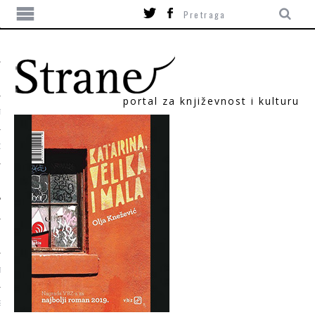
portal za književnost i kulturu
TIKA
ORI
T
SUM