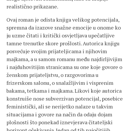
realistično prikazane.
Ovaj roman je odista knjiga velikog potencijala,
spremna da izazove snažne emocije u onome ko
ju uzme čitati i kritički osvjetljava upečatljive
tamne trenutke skore prošlosti. Autorica knjigu
posvećuje svojim prijateljicama i njihovim
majkama, a u samom romanu među najdirljivijim
i najduhovitijim stranicama su one koje govore o
ženskom prijateljstvu, o razgovorima u
frizerskom salonu, o snalažljivim i visprenim
bakama, tetkama i majkama. Likovi koje autorica
konstruiše nose subverzivan potencijal, posebice
feministički, ali se nerijetko nalaze u takvim
situacijama i govore na način da odaju dojam
plošnosti što ponekad iznevjerava čitateljski
horizont očekivanja. Jedan od tih najočitijih