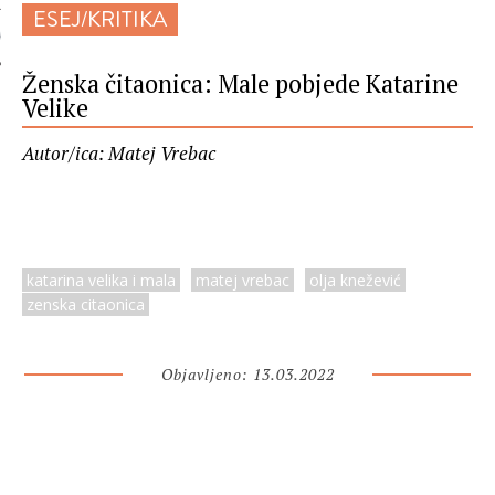
ESEJ/KRITIKA
 AUTORA
Ženska čitaonica: Male pobjede Katarine
Velike
Autor/ica: Matej Vrebac
katarina velika i mala
matej vrebac
olja knežević
zenska citaonica
Objavljeno: 13.03.2022