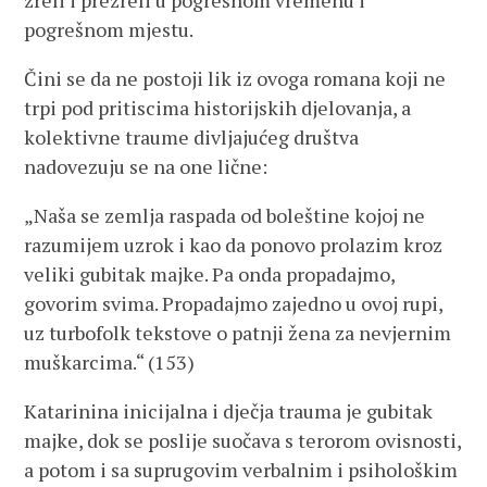
zreli i prezreli u pogrešnom vremenu i
pogrešnom mjestu.
Čini se da ne postoji lik iz ovoga romana koji ne
trpi pod pritiscima historijskih djelovanja, a
kolektivne traume divljajućeg društva
nadovezuju se na one lične:
„Naša se zemlja raspada od boleštine kojoj ne
razumijem uzrok i kao da ponovo prolazim kroz
veliki gubitak majke. Pa onda propadajmo,
govorim svima. Propadajmo zajedno u ovoj rupi,
uz turbofolk tekstove o patnji žena za nevjernim
muškarcima.“ (153)
Katarinina inicijalna i dječja trauma je gubitak
majke, dok se poslije suočava s terorom ovisnosti,
a potom i sa suprugovim verbalnim i psihološkim