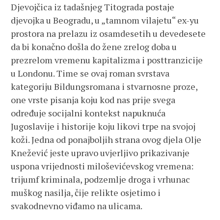
Djevojčica iz tadašnjeg Titograda postaje
djevojka u Beogradu, u „tamnom vilajetu“ ex-yu
prostora na prelazu iz osamdesetih u devedesete
da bi konačno došla do žene zrelog doba u
prezrelom vremenu kapitalizma i posttranzicije
u Londonu. Time se ovaj roman svrstava
kategoriju Bildungsromana i stvarnosne proze,
one vrste pisanja koju kod nas prije svega
određuje socijalni kontekst napuknuća
Jugoslavije i historije koju likovi trpe na svojoj
koži. Jedna od ponajboljih strana ovog djela Olje
Knežević jeste upravo uvjerljivo prikazivanje
uspona vrijednosti miloševićevskog vremena:
trijumf kriminala, podzemlje droga i vrhunac
muškog nasilja, čije relikte osjetimo i
svakodnevno viđamo na ulicama.