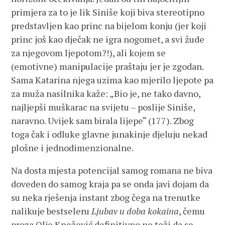
primjera za to je lik Siniše koji biva stereotipno
predstavljen kao princ na bijelom konju (jer koji
princ još kao dječak ne igra nogomet, a svi žude
za njegovom ljepotom?!), ali kojem se
(emotivne) manipulacije praštaju jer je zgodan.
Sama Katarina njega uzima kao mjerilo ljepote pa
za muža nasilnika kaže: „Bio je, ne tako davno,
najljepši muškarac na svijetu – poslije Siniše,
naravno. Uvijek sam birala lijepe“ (177). Zbog
toga čak i odluke glavne junakinje djeluju nekad
plošne i jednodimenzionalne.
Na dosta mjesta potencijal samog romana ne biva
doveden do samog kraja pa se onda javi dojam da
su neka rješenja instant zbog čega na trenutke
nalikuje bestseleru
Ljubav u doba kokaina
, čemu
proza Olje Knežević definitivno ne teži da se