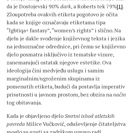
da je Dostojevski 90%
dark
, a Roberts tek 79%
[1]
.
Zloupotreba ovakvih etiketa pogotovo je očita
kada se knjige označavaju etiketama tipa
“lgbtiqa+ fantasy”, “women’s rights” i slično. Na
djelu je dakle svođenje književnog teksta i jezika
na jednoznačne odrednice, pri čemu se književno
djelo posmatra isključivo iz tematske vizure,
zanemarujući ostatak njegove estetike. Ova
ideologija čini medvjeđu uslugu i samim
marginalnim/ugroženim skupinama iz
pomenutih etiketa, budući da postavlja imperativ
prisutnosti u javnom prostoru, bez obzira na
način
tog obitavanja.
Kada je objavljeno djelo
Smrtni ishod atletskih
povreda
Milice Vučković, oduševljenje čitateljstva
moglo se uzeti sa zadrškom upravo radi