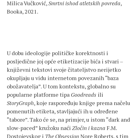
Milica Vučković,
Smrtni ishod atletskih povreda
,
Booka, 2021.
U dobu ideologije političke korektnosti i
posljedične joj opće etiketizacije bića i stvari –
književni tekstovi svoje čitateljstvo nerijetko
okupljaju u vidu internetom povezanih “baza
obožavatelja”. U tom kontekstu, globalno su
popularne platforme tipa
Goodreads
ili
StoryGraph
, koje raspoređuju knjige prema načelu
pomenutih etiketa, stavljajući ih u određene
“tabore”. Tako će se, na primjer, u istom “dark and
slow-paced” kružoku naći
Zločin i kazna
F.M.
Dostojevskog i
The Obsession
Nore Roberts, s tim