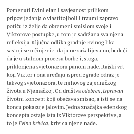
Pomenuti Evini elan i savjesnost prilikom
pripovijedanja o vlastitoj boli i traumi zapravo
potiču iz želje da obremeni smislom svoje i
Viktorove postupke, u tom je sadržana sva njena
refleksija. Ključna odlika gradnje Evinog lika
sastoji se u činjenici da ju ne sažalijevamo, budući
da je u stalnom procesu borbe i, stoga,
priklonjena svjetonazoru punom nade. Rajski vrt
koji Viktor i ona uređuju ispred zgrade odraz je
takvog svjetonazora, te njihovog zajedničkog
života u Njemačkoj. Od društva
odobren
,
ispravan
životni koncept koji obećava smisao, a isti se na
koncu pokazuje jalovim. Jedna značajka edenskog
koncepta ostaje ista iz Viktorove perspektive, a
to je
Evina
krivica
, krivica njene nade.