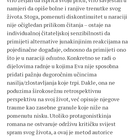
vrlo željan da ispriča svoju priču, vrlo savjestan u
namjeri da opiše bolne i ranjive trenutke svog
života. Stoga, pomenuti diskontinuitet u naraciji
nije očigledan prilikom čitanja – ostaje na
individualnoj čitateljskoj senzibilnosti da
primijeti alternative junakinjinim reakcijama na
pojedinačne događaje, odnosno da primijeti ono
što je u naraciji
odsutno
. Konkretno se radi o
dijelovima radnje u kojima Eva nije sposobna
pridati pažnju dugoročnim učincima
nasilja/zlostavljanja koje trpi. Dakle, ona ne
poduzima širokosežnu retrospektivnu
perspektivu na svoj život, već opisuje njegove
traume kao zasebne granule koje niže na
pomenutu nisku. Utoliko protagonistkinja
romana ne ostvaruje održivu kritičku svijest
spram svog života, a ovaj je metod autorice