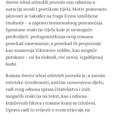
Smrtni ishod atletskih povreda
ono odsutno u
naraciju uvodi i poetikom tijela. Motiv pomenute
jalovosti je također na tragu Evine umišljene
trudnoće – a zapravo hormonalnog poremećaja.
Spontane reakcije tijela koje je nemoguće
predvidjeti protagonistkinja ovog romana
ponekad zanemaruje, a ponekad ih prepoznaje
kao znamenja Viktorove srdžbe, kao moguće
putokaze – ne ka slobodi, već novoj izgubljenoj
borbi.
Roman
Smrtni ishod atletskih povreda
je, u smislu
estetske izvedenosti, uistinu
samosvjesno
djelo,
radi svog odnosa spram čitateljstva i inih
mogućih reakcija na tekst, kao i odnosa
književnih likova i traume kojoj su izloženi.
Upravo radi te svijesti o svom utjecaju na