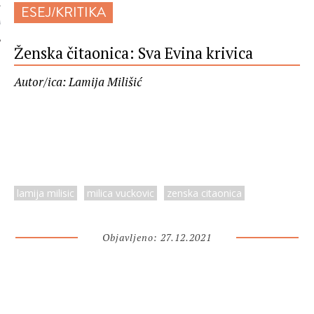
ESEJ/KRITIKA
 AUTORA
Ženska čitaonica: Sva Evina krivica
Autor/ica: Lamija Milišić
lamija milisic
milica vuckovic
zenska citaonica
Objavljeno: 27.12.2021