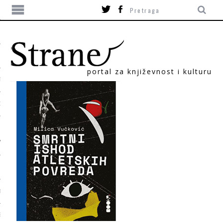
portal za književnost i kulturu
TIKA
ORI
T
SUM