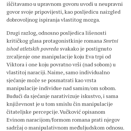
iščitavamo u upravnom govoru uvodi u neupravni
govor svoje pripovijesti, kao posljedicu naizgled
dobrovoljnog ispiranja vlastitog mozga.
Drugi razlog, odnosno posljedica lišenosti
kritičkog glasa protagonistkinje romana
Smrtni
ishod atletskih povreda
svakako je postignuto
zrcaljenje one manipulacije koju Eva trpi od
Viktora i one koju povratno vrši (nad sobom) u
vlastitoj naraciji. Naime, samo individualno
sjećanje može se posmatrati kao vrsta
manipulacije individue nad samim/om sobom.
Budući da sjećanje narativizuje iskustvo, i sama
književnost je u tom smislu čin manipulacije
čitateljske percepcije. Vučković opisanom
Evinom naracijom/formom romana prati njegov
sadržaj o manipulativnom međuljudskom odnosu.