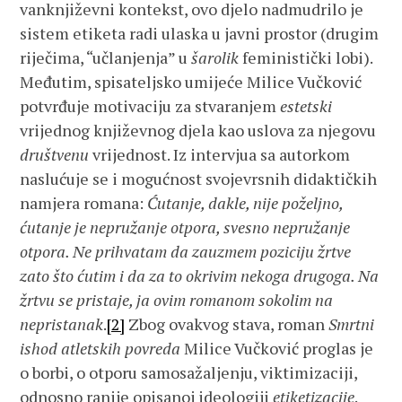
vanknjiževni kontekst, ovo djelo nadmudrilo je
sistem etiketa radi ulaska u javni prostor (drugim
riječima, “učlanjenja” u
šarolik
feministički lobi).
Međutim, spisateljsko umijeće Milice Vučković
potvrđuje motivaciju za stvaranjem
estetski
vrijednog književnog djela kao uslova za njegovu
društvenu
vrijednost. Iz intervjua sa autorkom
naslućuje se i mogućnost svojevrsnih didaktičkih
namjera romana:
Ćutanje, dakle, nije poželjno,
ćutanje je nepružanje otpora, svesno nepružanje
otpora. Ne prihvatam da zauzmem poziciju žrtve
zato što ćutim i da za to okrivim nekoga drugoga. Na
žrtvu se pristaje, ja ovim romanom sokolim na
nepristanak
.
[2]
Zbog ovakvog stava, roman
Smrtni
ishod atletskih povreda
Milice Vučković proglas je
o borbi, o otporu samosažaljenju, viktimizaciji,
odnosno ranije opisanoj ideologiji
etiketizacije
.