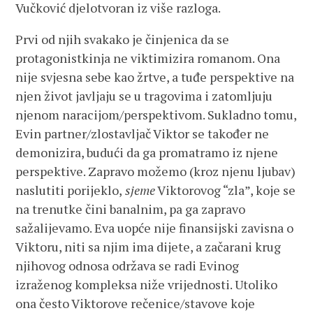
Vučković djelotvoran iz više razloga.
Prvi od njih svakako je činjenica da se
protagonistkinja ne viktimizira romanom. Ona
nije svjesna sebe kao žrtve, a tuđe perspektive na
njen život javljaju se u tragovima i zatomljuju
njenom naracijom/perspektivom. Sukladno tomu,
Evin partner/zlostavljač Viktor se također ne
demonizira, budući da ga promatramo iz njene
perspektive. Zapravo možemo (kroz njenu ljubav)
naslutiti porijeklo,
sjeme
Viktorovog “zla”, koje se
na trenutke čini banalnim, pa ga zapravo
sažalijevamo. Eva uopće nije finansijski zavisna o
Viktoru, niti sa njim ima dijete, a začarani krug
njihovog odnosa održava se radi Evinog
izraženog kompleksa niže vrijednosti. Utoliko
ona često Viktorove rečenice/stavove koje