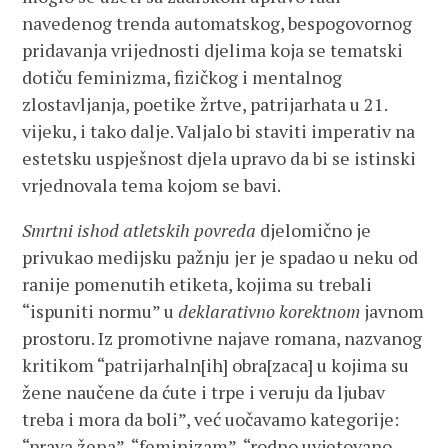
navedenog trenda automatskog, bespogovornog
pridavanja vrijednosti djelima koja se tematski
dotiču feminizma, fizičkog i mentalnog
zlostavljanja, poetike žrtve, patrijarhata u 21.
vijeku, i tako dalje. Valjalo bi staviti imperativ na
estetsku uspješnost djela upravo da bi se istinski
vrjednovala tema kojom se bavi.
Smrtni ishod atletskih povreda
djelomično je
privukao medijsku pažnju jer je spadao u neku od
ranije pomenutih etiketa, kojima su trebali
“ispuniti normu” u
deklarativno korektnom
javnom
prostoru. Iz promotivne najave romana, nazvanog
kritikom “patrijarhaln[ih] obra[zaca] u kojima su
žene naučene da ćute i trpe i veruju da ljubav
treba i mora da boli”, već uočavamo kategorije:
“prava žena”, “feminizam”, “rodno uvjetovano