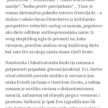
nasilje”, “borba protiv patrijarhata”… Time je
roman djelomično pobudio interes čitatelja/ki – a
složno i oduševljeno čitateljstvo iz kritičarske
perspektive treba biti razlog za sumnju, pogotovo
ako djelo odlikuje antihegemonijska narav. Iz
ovog skeptičkog ugla ću prionuti na, kako
vjerujem, pravičnu analizu ovog knjiženog djela
baš zato što za njega zaista imam riječi hvale.
Naratorska i fokalizatorska funkcija romana u
potpunosti pripadaju glavnoj junakinji Evi.
Smrtni
ishod atletskih povreda
utoliko je ostvaren kao
niska Evinih sjećanja o vlastitom životu, a radnja
romana je uveliko zavisna o diskontinuiranoj
naraciji, sačinjenoj od slijepih pjega u vremenu i
prostoru. Vučković je ipak Evu izgradila kao lik