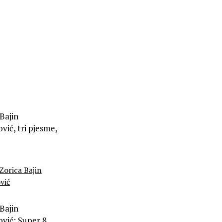
Bajin
ić, tri pjesme,
Zorica Bajin
vić
Bajin
vić: Super 8