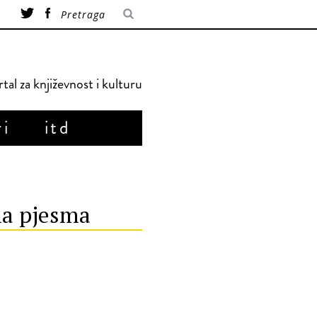
tal za književnost i kulturu
ri
itd
na pjesma