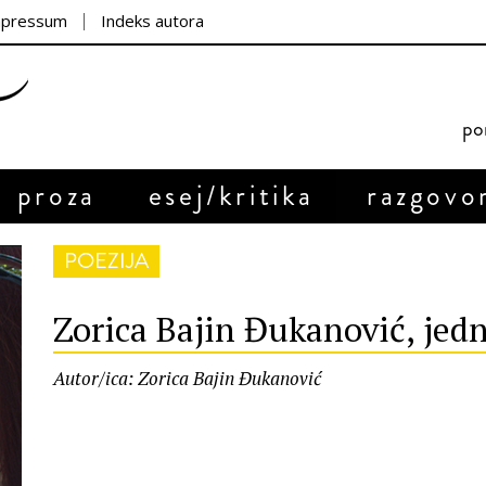
mpressum
Indeks autora
por
proza
esej/kritika
razgovo
POEZIJA
Zorica Bajin Đukanović, jed
Autor/ica: Zorica Bajin Đukanović