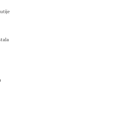
utije
stala
a