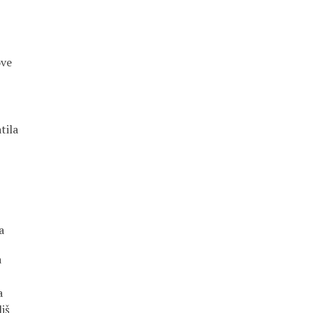
ove
tila
a
a
a
iš