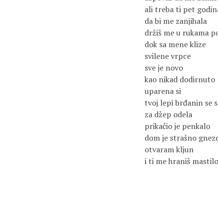
ali treba ti pet godin
da bi me zanjihala
držiš me u rukama p
dok sa mene klize
svilene vrpce
sve je novo
kao nikad dodirnuto
uparena si
tvoj lepi brđanin se 
za džep odela
prikačio je penkalo
dom je strašno gnez
otvaram kljun
i ti me hraniš masti