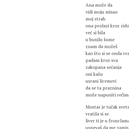
Ana može da
vidi moju misao
moj strah
ona prolazi kroz zid
već si bila
u bunilu šume
znam da možeš
kao što si se onda vra
padam kroz sva
zakopana sećanja
oni kažu
usrani licemeri
da se ta praznina
može napuniti rečim
Mostar je tučak svet
vratila si se
liver ti je u fronclam
uspevaš da me zamisl