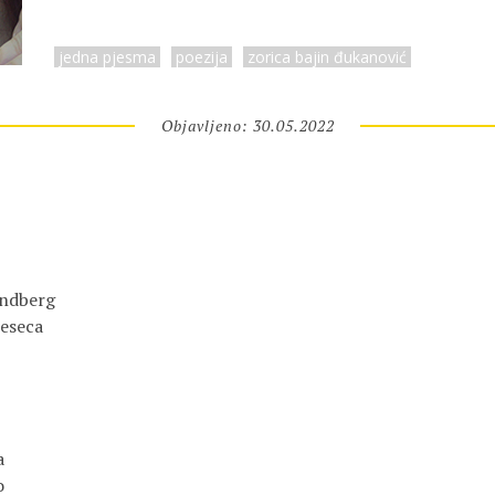
jedna pjesma
poezija
zorica bajin đukanović
Objavljeno: 30.05.2022
indberg
eseca
a
o