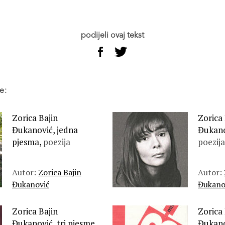
podijeli ovaj tekst
e:
Zorica Bajin
Zorica 
Đukanović, jedna
Đukanov
pjesma,
poezija
poezija
Autor:
Zorica Bajin
Autor:
Đukanović
Đukano
Zorica Bajin
Zorica 
Đukanović, tri pjesme,
Đukano