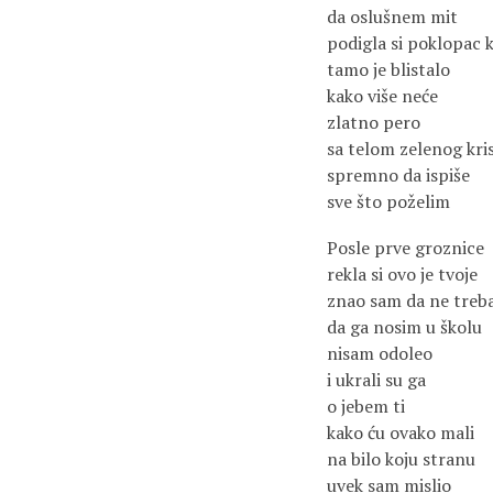
da oslušnem mit
podigla si poklopac k
tamo je blistalo
kako više neće
zlatno pero
sa telom zelenog kri
spremno da ispiše
sve što poželim
Posle prve groznice
rekla si ovo je tvoje
znao sam da ne treb
da ga nosim u školu
nisam odoleo
i ukrali su ga
o jebem ti
kako ću ovako mali
na bilo koju stranu
uvek sam mislio