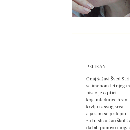
PELIKAN
Onaj šašavi Šved Str
sa imenom letnjeg m
pisao je o ptici
koja mladunce hrani
krvlju iz svog srca
a ja sam se prilepio
za tu sliku kao školjk
da bih ponovo moga