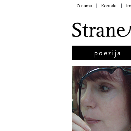
O nama
Kontakt
I
poezija