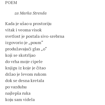
POEM
za Marka Strenda
Kada je ušao u prostoriju
vitak i veoma visok
svetlost je postala sivo-srebrna
izgovorio je „poum“
produžavajući glas „o“
koji se skotrljao
do vrha moje cipele
knjigu iz koje je čitao
držao je levom rukom
dok se desna kretala
po vazduhu
najlepša ruka
koju sam videla