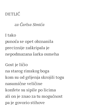
DETLIĆ
za Čarlsa Simića
I tako
punoća se opet obznanila
preciznije zaškripala je
nepodmazana šarka osmeha
Gost je ličio
na starog rimskog boga
kom su od grljenja skrojili togu
nasumične veličine
konfete su sipile po licima
ali on je znao za tu mogućnost
pa je govorio stihove