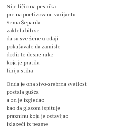
Nije ličio na pesnika
pre na poetizovanu varijantu
Sema Šeparda
zaklela bih se
da su sve žene u odaji
pokušavale da zamisle
dodir te desne ruke
koja je pratila
liniju stiha
Onda je ona sivo-srebrna svetlost
postala gušća
a on je izgledao
kao da glasom ispituje
prazninu koju je ostavljao
izlazeći iz pesme