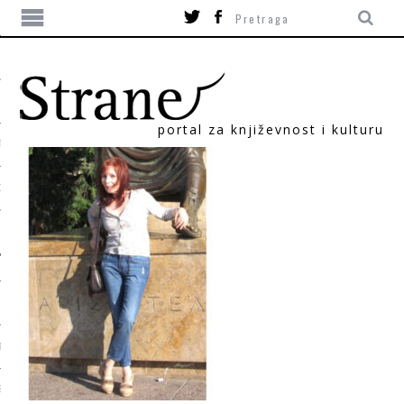
portal za književnost i kulturu
TIKA
ORI
T
SUM