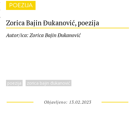
POEZIJA
 AUTORA
Zorica Bajin Đukanović, poezija
Autor/ica: Zorica Bajin Đukanović
poezija
zorica bajin đukanović
Objavljeno: 13.02.2023