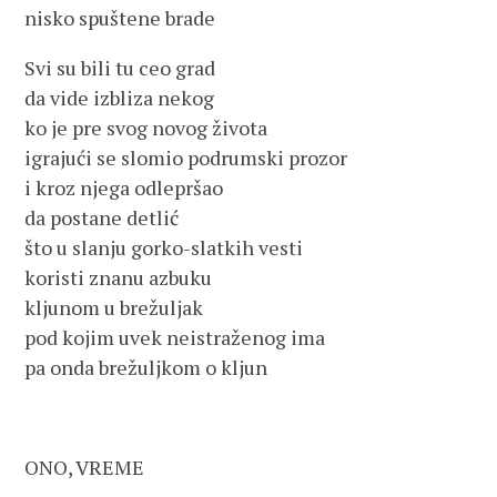
nisko spuštene brade
Svi su bili tu ceo grad
da vide izbliza nekog
ko je pre svog novog života
igrajući se slomio podrumski prozor
i kroz njega odlepršao
da postane detlić
što u slanju gorko-slatkih vesti
koristi znanu azbuku
kljunom u brežuljak
pod kojim uvek neistraženog ima
pa onda brežuljkom o kljun
ONO, VREME