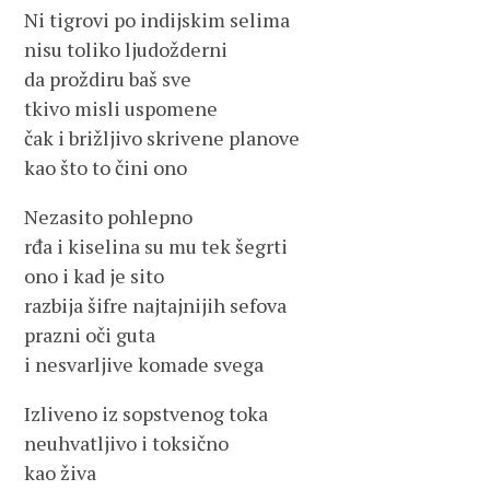
Ni tigrovi po indijskim selima
nisu toliko ljudožderni
da proždiru baš sve
tkivo misli uspomene
čak i brižljivo skrivene planove
kao što to čini ono
Nezasito pohlepno
rđa i kiselina su mu tek šegrti
ono i kad je sito
razbija šifre najtajnijih sefova
prazni oči guta
i nesvarljive komade svega
Izliveno iz sopstvenog toka
neuhvatljivo i toksično
kao živa