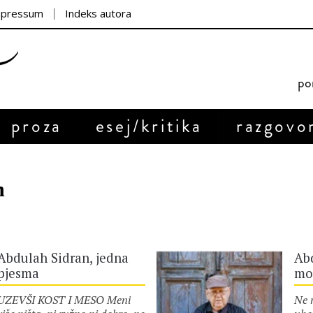
mpressum
Indeks autora
por
proza
esej/kritika
razgovo
n
Abdulah Sidran, jedna
Ab
pjesma
mo
UZEVŠI KOST I MESO Meni
Ne 