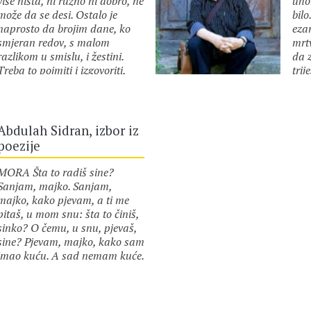
više ništa, ni ružno ni dobro, ne
uho
može da se desi. Ostalo je
bilo
naprosto da brojim dane, ko
eza
smjeran redov, s malom
mrt
razlikom u smislu, i žestini.
da 
Treba to pojmiti i izgovoriti,
trij
napokon, mirno: doći će i uzeće
rad
autor :
Abdulah Sidran
aut
sve, uzevši kost i meso. A juni je
slu
mjesec u svijetu, i cvate dud,
Šta 
ospu se kiše, i minu, tren
kaž
Abdulah Sidran, izbor iz
prođe, odjednom, odasvud, u
str
poezije
visinu, uzlijeće ljubav i prepun
tami
je polena zrak, u polenu patnja
gle
MORA Šta to radiš sine?
mužjaka vri, i nebo zari
sli
Sanjam, majko. Sanjam,
ljubavlju, jer juni je mjesec u
Cij
majko, kako pjevam, a ti me
svijetu, i dud zri. Ona će doći.
nem
pitaš, u mom snu: šta to činiš,
Uzevši kost i meso,…
sam
sinko? O čemu, u snu, pjevaš,
voli
sine? Pjevam, majko, kako sam
imao kuću. A sad nemam kuće.
O tome pjevam, majko. Kako
autor :
Abdulah Sidran
sam, majko, imao glas, i jezik
svoj imao. A sad ni glasa, ni