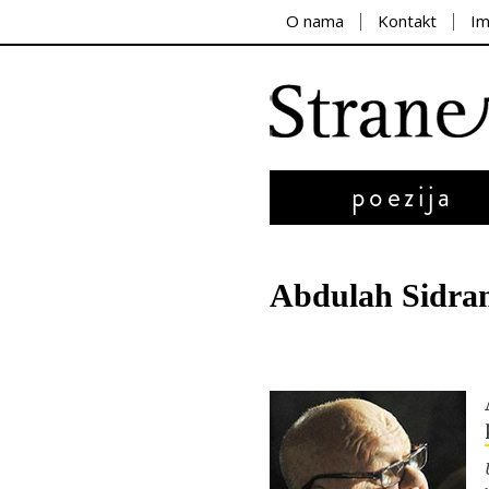
O nama
Kontakt
I
poezija
Abdulah Sidra