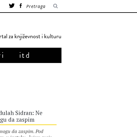
tal za književnost i kulturu
ri
itd
dulah Sidran: Ne
gu da zaspim
mogu da zaspim. Pod