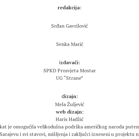
redakcija:
Srđan Gavrilović
Senka Marić
zdavači:
i
SPKD Prosvjeta Mostar
UG “Strane”
izajn:
d
Mela Žuljević
web dizajn:
Haris Hadžić
ekat je omogućila velikodušna podrška američkog naroda pute
arajevu i svi stavovi, mišljenja i zaključci izneseni u projektu 