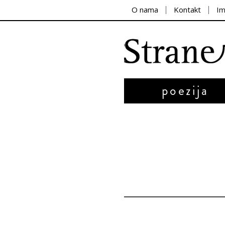
O nama
Kontakt
I
poezija