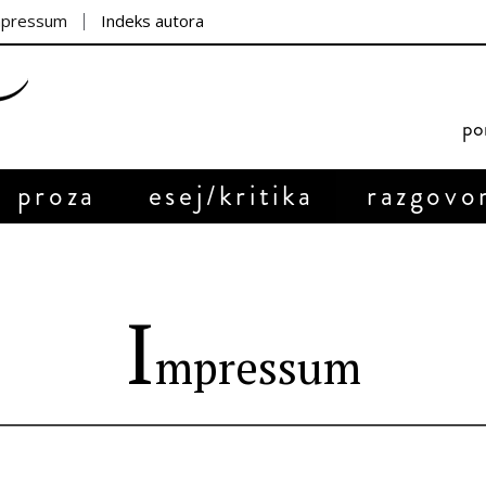
mpressum
Indeks autora
por
proza
esej/kritika
razgovo
I
mpressum