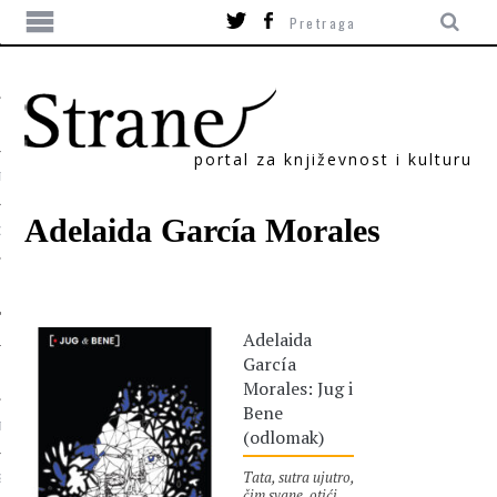
portal za književnost i kulturu
TIKA
Adelaida García Morales
ORI
Adelaida
García
Morales: Jug i
Bene
T
(odlomak)
Tata, sutra ujutro,
SUM
čim svane, otići