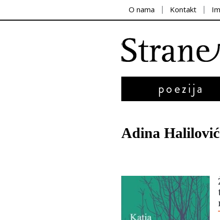
O nama
Kontakt
I
poezija
Adina Halilović