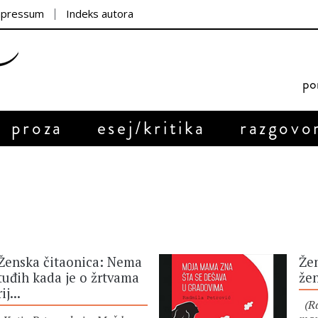
mpressum
Indeks autora
por
proza
esej/kritika
razgovo
Ženska čitaonica: Nema
Žen
tuđih kada je o žrtvama
žen
rij...
(Ra