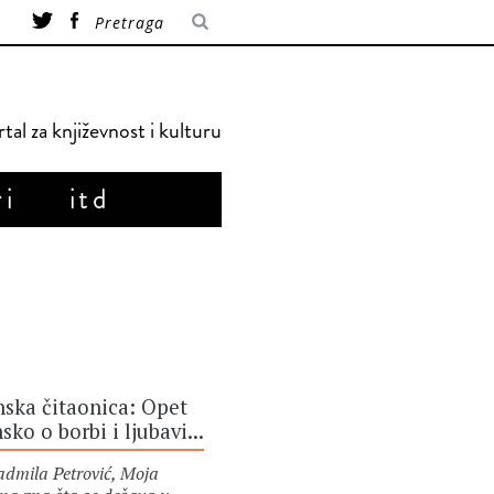
tal za književnost i kulturu
ri
itd
ska čitaonica: Opet
sko o borbi i ljubavi...
dmila Petrović, Moja