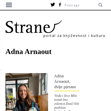
portal za književnost i kulturu
TIKA
Adna Arnaout
ORI
Adna
Arnaout,
dvije pjesme
Voda i Srce Milo
T
tonuti bez
oslonca Znači biti
podržan
SUM