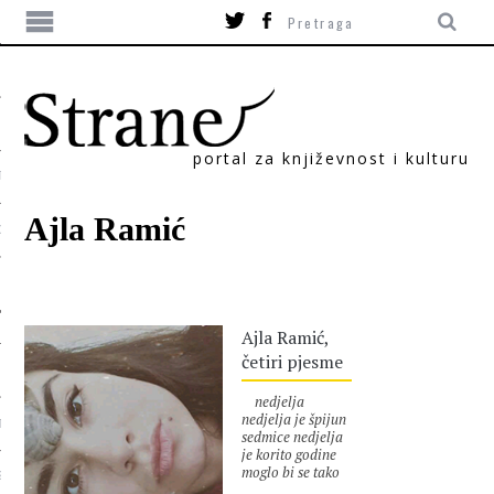
portal za književnost i kulturu
TIKA
Ajla Ramić
ORI
Ajla Ramić,
četiri pjesme
nedjelja
nedjelja je špijun
T
sedmice nedjelja
je korito godine
moglo bi se tako
SUM
uzeti bilo koje