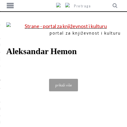
portal za književnost i kulturu
TIKA
Aleksandar Hemon
ORI
prikaži više
T
SUM