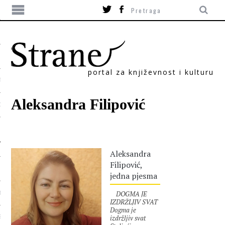
portal za književnost i kulturu
TIKA
Aleksandra Filipović
ORI
Aleksandra
Filipović,
jedna pjesma
DOGMA JE
T
IZDRŽLJIV SVAT
Dogma je
izdržljiv svat
SUM