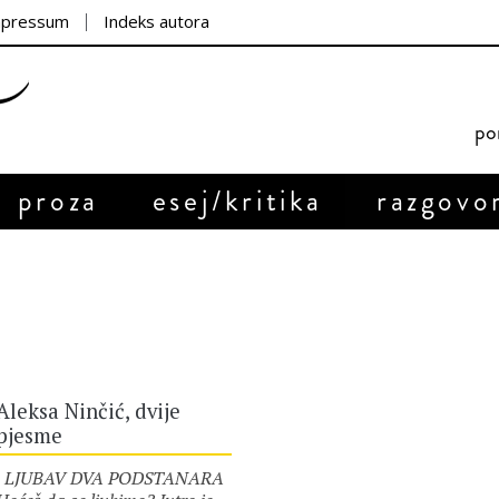
mpressum
Indeks autora
por
proza
esej/kritika
razgovo
Aleksa Ninčić, dvije
pjesme
LJUBAV DVA PODSTANARA