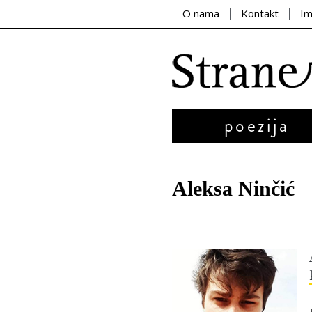
O nama
Kontakt
I
poezija
Aleksa Ninčić