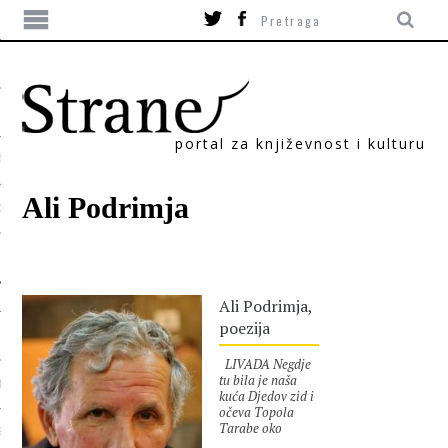
portal za književnost i kulturu
TIKA
Ali Podrimja
ORI
Ali Podrimja,
poezija
LIVADA Negdje
tu bila je naša
T
kuća Djedov zid i
očeva Topola
Tarabe oko
SUM
crvenog prostora