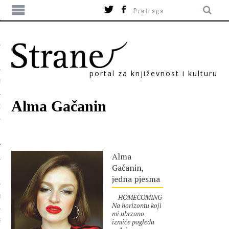
portal za književnost i kulturu
TIKA
Alma Gačanin
ORI
Alma
Gačanin,
jedna pjesma
HOMECOMING
T
Na horizontu koji
mi ubrzano
izmiče pogledu
SUM