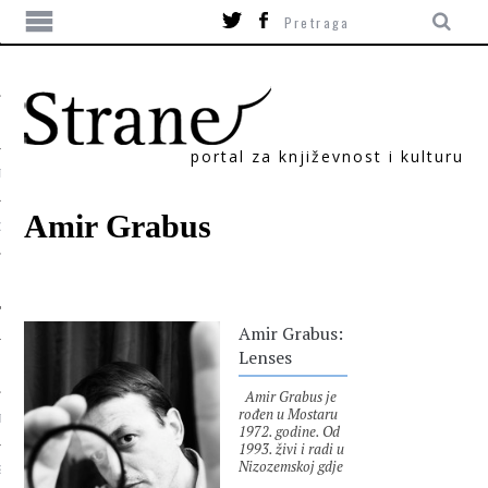
portal za književnost i kulturu
TIKA
Amir Grabus
ORI
Amir Grabus:
Lenses
Amir Grabus je
rođen u Mostaru
T
1972. godine. Od
1993. živi i radi u
Nizozemskoj gdje
SUM
je 2004.