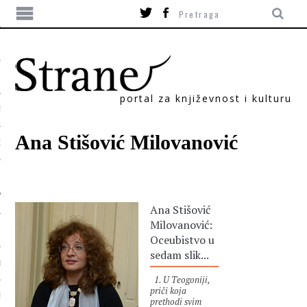
portal za književnost i kulturu
TIKA
Ana Stišović Milovanović
ORI
Ana Stišović
Milovanović:
Oceubistvo u
sedam slik...
T
1. U Teogoniji,
priči koja
SUM
prethodi svim