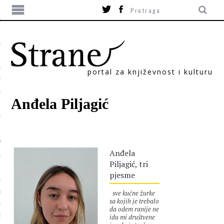
portal za književnost i kulturu
TIKA
Anđela Piljagić
ORI
Anđela
Piljagić, tri
pjesme
sve kućne žurke
T
sa kojih je trebalo
da odem ranije ne
idu mi društvene
SUM