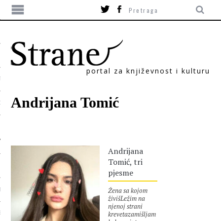
portal za književnost i kulturu
TIKA
Andrijana Tomić
ORI
Andrijana
Tomić, tri
pjesme
Žena sa kojom
T
živišLežim na
njenoj strani
krevetazamišljam
SUM