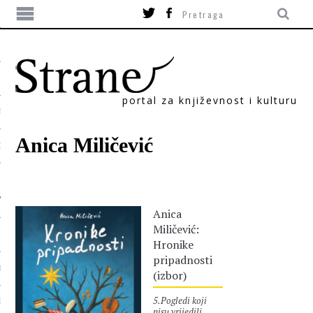
portal za književnost i kulturu
TIKA
Anica Miličević
ORI
Anica
Miličević:
Hronike
pripadnosti
T
(izbor)
5.Pogledi koji
SUM
nisu vrijedili,