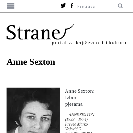
portal za književnost i kulturu
TIKA
Anne Sexton
ORI
Anne Sexton:
Izbor
pjesama
ANNE SEXTON
T
(1928 – 1974)
Preveo Marko
Vešović O
SUM