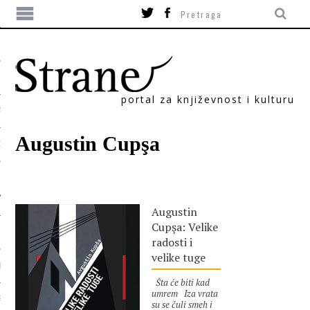
portal za književnost i kulturu
TIKA
Augustin Cupşa
ORI
Augustin
Cupşa: Velike
radosti i
velike tuge
T
Šta će biti kad
umrem Iza vrata
SUM
su se čuli smeh i