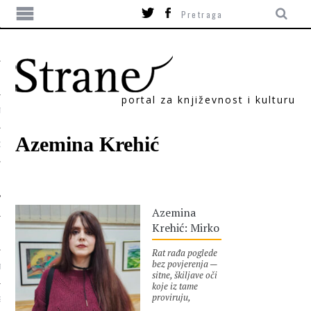
portal za književnost i kulturu
TIKA
Azemina Krehić
ORI
Azemina
Krehić: Mirko
Rat rađa poglede
bez povjerenja —
T
sitne, škiljave oči
koje iz tame
proviruju,
SUM
vagnaju, pa se