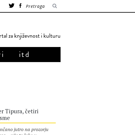
tal za književnost i kulturu
ri
itd
r Tipura, četiri
esme
unčano jutro na prozorju