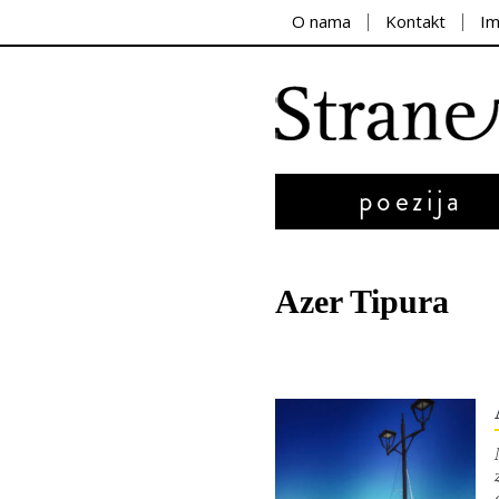
O nama
Kontakt
I
poezija
Azer Tipura