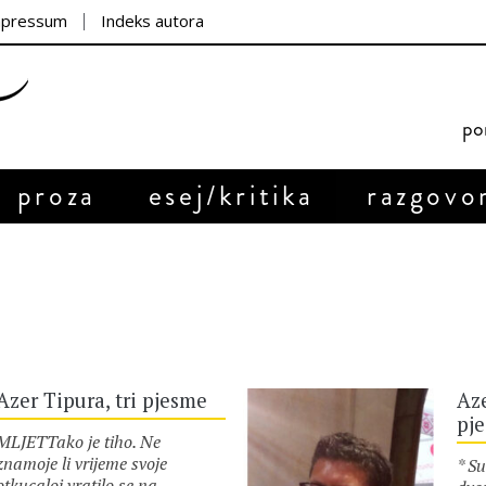
mpressum
Indeks autora
por
proza
esej/kritika
razgovo
Azer Tipura, tri pjesme
Aze
pj
MLJETTako je tiho. Ne
znamoje li vrijeme svoje
* S
otkucaloi vratilo se na