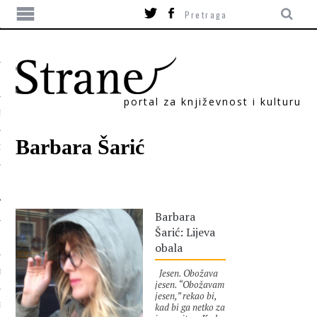
portal za književnost i kulturu
TIKA
Barbara Šarić
ORI
Barbara
Šarić: Lijeva
obala
Jesen. Obožava
T
jesen. “Obožavam
jesen,” rekao bi,
kad bi ga netko za
SUM