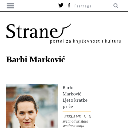
portal za književnost i kulturu
TIKA
Barbi Marković
ORI
Barbi
Marković –
Ljeto kratke
priče
T
REKLAME 1. U
svetu od kristala
SUM
svetluca moja