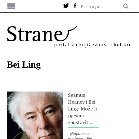
portal za književnost i kulturu
TIKA
Bei Ling
ORI
Seamus
Heaney i Bei
Ling: Može li
pjesma
T
zaustavit...
(Napomena
SUM
urednika): Bei