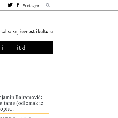
tal za književnost i kulturu
ri
itd
njamin Bajramović:
ce tame (odlomak iz
opis...