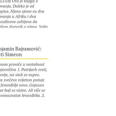
LUDIJ Ovo je knjiga o
ovanju. Daleko je od
opisa. Njeno sjeme su dva
ovanja u Afriku i dva
ezdinova zahtjeva da
išem dnevnik o njima. Volio
 da mogu reći da je put u
or :
Benjamin Bajramović
ku inicirao i ono drugo
ovanje, galop na
gmentima sjećanja,
njamin Bajramović:
radovsku ekspediciju u
eti Simeon
 ličnu Afriku, ali nije tako.
postojbina ljudskog roda
eon proniče u nestalnost
 porodila ništa takvo. Stvar
esništva 1. Patrijarh sveti,
jednostavno pogodila,
nije, na stub se uspeo.
efila, dva putovanja, dva
va svečeva svijetom putuje
lelna toka, našli su
 Jevanđelje novo. Gojazan
tine u koritu i prelili se
at boji se visine. Ali više se
n u drugi. Taj sinhronicitet,
 nepoznatog Jevanđelja. 2.
jen iz mehanizma, iz
 i znojan punjen bogom kao
ijskog kruženja karata,
or :
Benjamin Bajramović
ka punjena sirom Svetu
eran na vidjelo kao loptica
rgiju muca, jezikom spotiče,
utriji, razlog je…