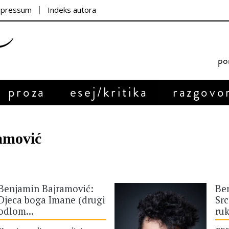
mpressum
Indeks autora
por
proza
esej/kritika
razgovo
amović
Benjamin Bajramović:
Be
Djeca boga Imane (drugi
Sr
odlom...
ruk