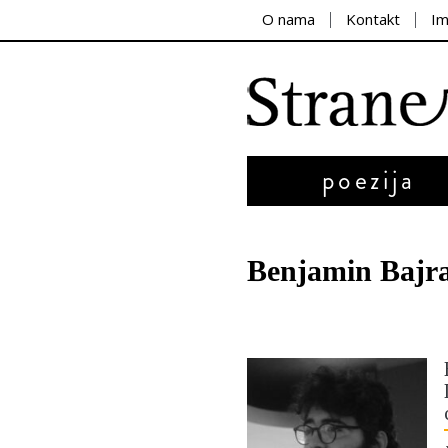
O nama
Kontakt
I
poezija
Benjamin Bajr