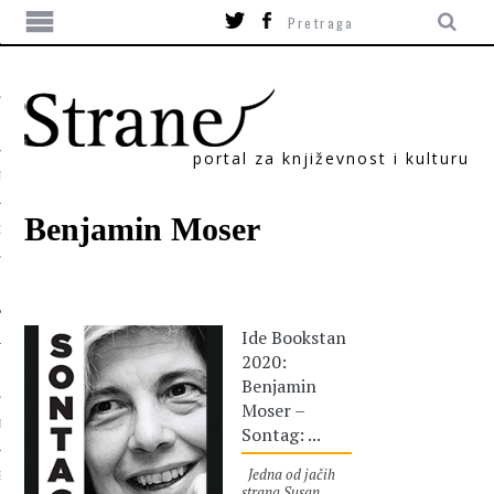
portal za književnost i kulturu
TIKA
Benjamin Moser
ORI
Ide Bookstan
2020:
Benjamin
Moser –
T
Sontag: ...
Jedna od jačih
SUM
strana Susan