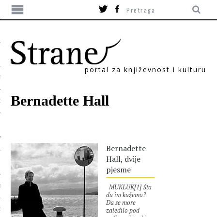
portal za književnost i kulturu
TIKA
Bernadette Hall
ORI
Bernadette
Hall, dvije
pjesme
MUKLUK[1] Šta
T
da im kažemo?
Da se more
zaledilo pod
SUM