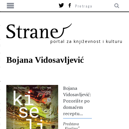
portal za književnost i kulturu
TIKA
Bojana Vidosavljević
ORI
Bojana
Vidosavljević:
Pozorište po
domaćem
T
receptu...
Predstava
SUM
„Kiselina“,