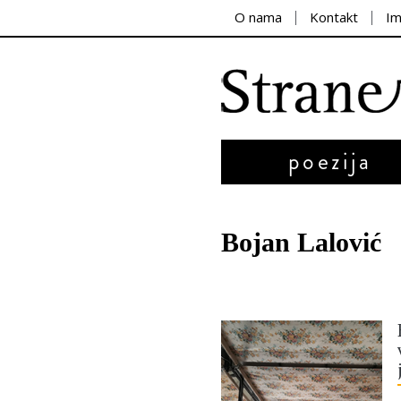
O nama
Kontakt
I
poezija
Bojan Lalović