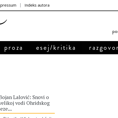
mpressum
Indeks autora
por
proza
esej/kritika
razgovo
Bojan Lalović: Snovi o
velikoj vodi Ohridskog
jeze...