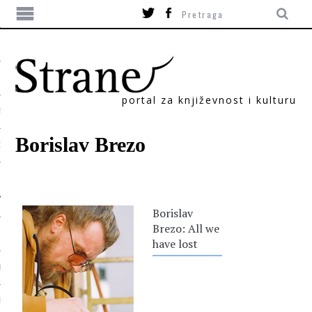
portal za književnost i kulturu
TIKA
Borislav Brezo
ORI
Borislav
Brezo: All we
have lost
T
SUM