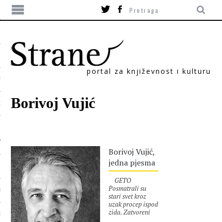
portal za književnost i kulturu
TIKA
Borivoj Vujić
ORI
Borivoj Vujić,
jedna pjesma
GETO
Posmatrali su
T
stari svet kroz
uzak procep ispod
zida. Zatvoreni
SUM
svi do jednog,