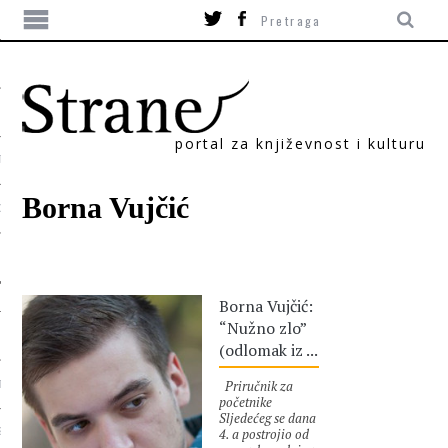
portal za književnost i kulturu
TIKA
Borna Vujčić
ORI
Borna Vujčić:
“Nužno zlo”
(odlomak iz ...
Priručnik za
T
početnike
Sljedećeg se dana
4. a postrojio od
SUM