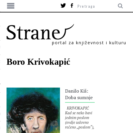
portal za književnost i kulturu
TIKA
Boro Krivokapić
ORI
Danilo Kiš:
Doba sumnje
KRIVOKAPIĆ
Kad se neko bavi
T
jednim poslom
(ovdje uslovno
rečeno „poslom“),
SUM
pretpostavka je i