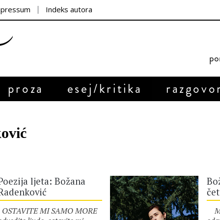
mpressum
Indeks autora
por
proza
esej/kritika
razgovo
ović
Poezija ljeta: Božana
Bo
Radenković
čet
OSTAVITE MI SAMO MORE
MAS