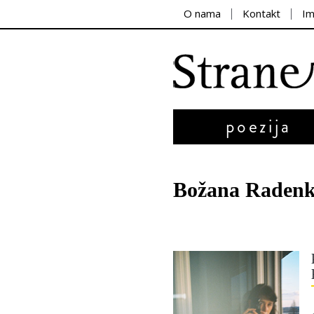
O nama
Kontakt
I
poezija
Božana Radenk