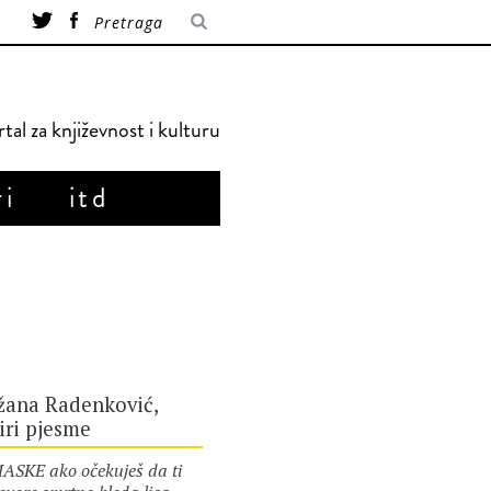
tal za književnost i kulturu
ri
itd
žana Radenković,
iri pjesme
KE ako očekuješ da ti