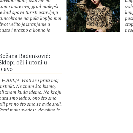
odvedite ljude, ostavite mi
odg
samo more ovaj grad najlepši
svih
je kad spava turisti ostavljaju
knj
suncobrane na pola koplja moj
pos
život večito je izranjanje u
sto
pusto i prazno a kopno je
neo
daleko to su tvoja ključna kost
ras
autor :
Božana Radenković
aut
tvoji zglobovi kopno smo mi i
zgr
prepuni trgovi prepoznavanje
tra
mene u tebi ali sećanje nije
art
Božana Radenković:
tvoje uzglavlje niti je poezija
ako
Sklopi oči i utoni u
tvoj pojas za spasavanje
smr
plavo
lič
da 
VODILJA Vrati se i prati moj
topl
instinkt. Ne znam šta bismo,
da 
ali znam kuda idemo. Na kraju
što
puta smo jedno, ono što smo
te n
bili pre no što smo se ovde sreli.
izr
Prati moju svetlost, dovoljno je
dan
jaka da ne pogrešiš put i
da 
autor :
Božana Radenković
dovoljno daleko da ne spržiš
krila. Ja sam životinja