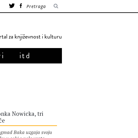
tal za književnost i kulturu
ri
itd
nka Nowicka, tri
če
mad Baka uzgaja svoju