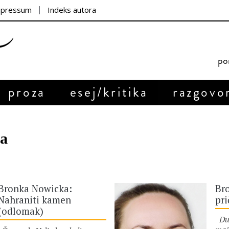
mpressum
Indeks autora
por
proza
esej/kritika
razgovo
a
Bronka Nowicka:
Bro
Nahraniti kamen
pri
(odlomak)
Dug