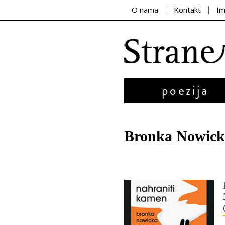
O nama
Kontakt
I
poezija
Bronka Nowick