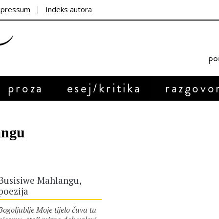
mpressum
Indeks autora
por
proza
esej/kritika
razgovo
angu
Busisiwe Mahlangu,
poezija
Bogoljublje Moje tijelo čuva tu