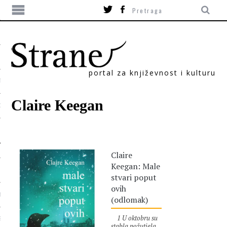
portal za književnost i kulturu
TIKA
Claire Keegan
ORI
Claire
Keegan: Male
stvari poput
ovih
T
(odlomak)
1 U oktobru su
SUM
stabla požutjela.