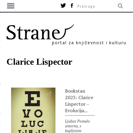
portal za književnost i kulturu
TIKA
Clarice Lispector
ORI
Bookstan
2023: Clarice
Lispector –
Evolucija...
T
Ljubav Pomalo
umorna, s
SUM
kupljenim