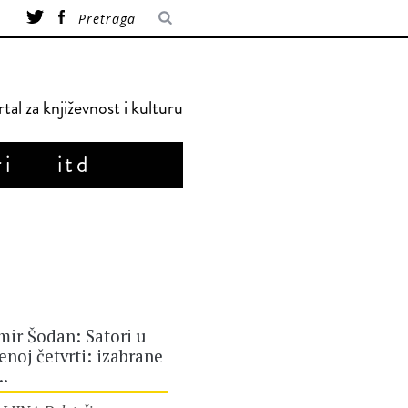
tal za književnost i kulturu
ri
itd
ir Šodan: Satori u
enoj četvrti: izabrane
..