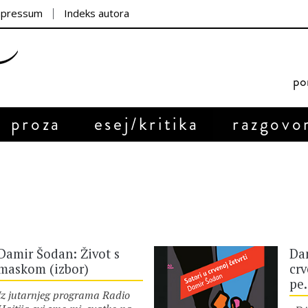
mpressum
Indeks autora
por
proza
esej/kritika
razgovo
Damir Šodan: Život s
Dam
maskom (izbor)
crv
pe.
Iz jutarnjeg programa Radio