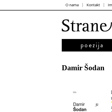
O nama
Kontakt
I
poezija
Damir Šodan