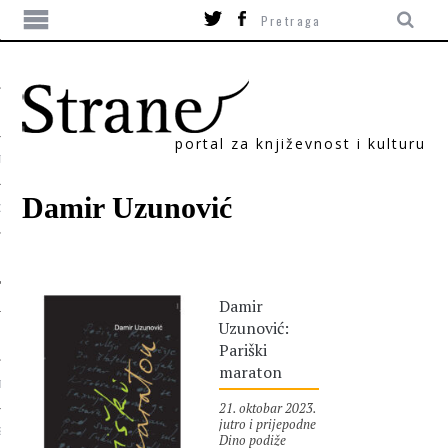
portal za književnost i kulturu
TIKA
Damir Uzunović
ORI
Damir
Uzunović:
Pariški
maraton
T
21. oktobar 2023.
jutro i prijepodne
SUM
Dino podiže