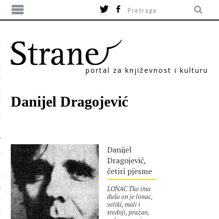
portal za književnost i kulturu
TIKA
Danijel Dragojević
ORI
Danijel
Dragojević,
četiri pjesme
LONAC Tko ima
T
dušu on je lonac,
veliki, mali i
srednji, prazan,
SUM