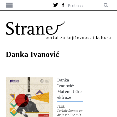
portal za književnost i kulturu
TIKA
Danka Ivanović
ORI
Danka
Ivanović:
Matematičke
ekfraze
T
I J.M.
Leclair Sonata za
SUM
dvije violine u D