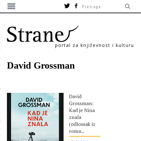
portal za književnost i kulturu
TIKA
David Grossman
ORI
David
Grossman:
Kad je Nina
znala
T
(odlomak iz
roma...
SUM