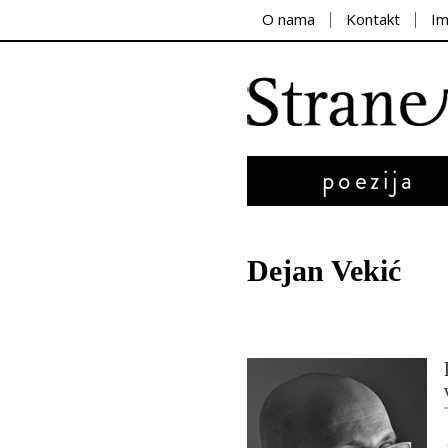
O nama
Kontakt
I
poezija
Dejan Vekić