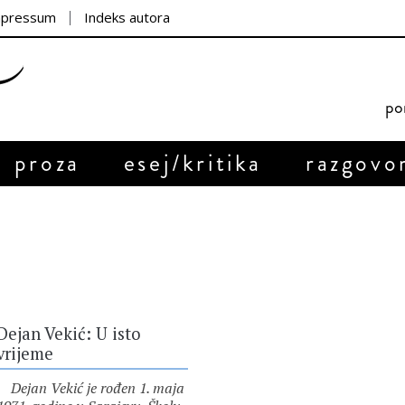
mpressum
Indeks autora
por
proza
esej/kritika
razgovo
Dejan Vekić: U isto
vrijeme
Dejan Vekić je rođen 1. maja