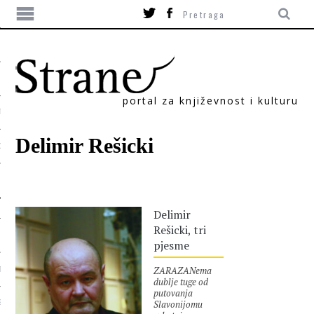
portal za književnost i kulturu
TIKA
Delimir Rešicki
ORI
Delimir
Rešicki, tri
pjesme
ZARAZANema
T
dublje tuge od
putovanja
Slavonijomu
SUM